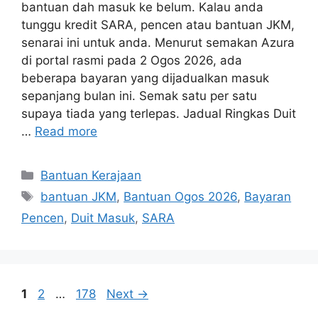
bantuan dah masuk ke belum. Kalau anda
tunggu kredit SARA, pencen atau bantuan JKM,
senarai ini untuk anda. Menurut semakan Azura
di portal rasmi pada 2 Ogos 2026, ada
beberapa bayaran yang dijadualkan masuk
sepanjang bulan ini. Semak satu per satu
supaya tiada yang terlepas. Jadual Ringkas Duit
…
Read more
Categories
Bantuan Kerajaan
Tags
bantuan JKM
,
Bantuan Ogos 2026
,
Bayaran
Pencen
,
Duit Masuk
,
SARA
Page
Page
Page
1
2
…
178
Next
→