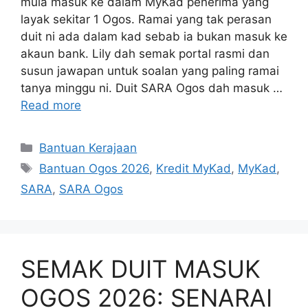
mula masuk ke dalam MyKad penerima yang
layak sekitar 1 Ogos. Ramai yang tak perasan
duit ni ada dalam kad sebab ia bukan masuk ke
akaun bank. Lily dah semak portal rasmi dan
susun jawapan untuk soalan yang paling ramai
tanya minggu ni. Duit SARA Ogos dah masuk …
Read more
Categories
Bantuan Kerajaan
Tags
Bantuan Ogos 2026
,
Kredit MyKad
,
MyKad
,
SARA
,
SARA Ogos
SEMAK DUIT MASUK
OGOS 2026: SENARAI