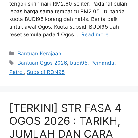
tengok skrin naik RM2.60 seliter. Padahal bulan
lepas harga sama tempat tu RM2.05. Itu tanda
kuota BUDI95 korang dah habis. Berita baik
untuk awal Ogos. Kuota subsidi BUDI95 dah
reset semula pada 1 Ogos …
Read more
Categories
Bantuan Kerajaan
Tags
Bantuan Ogos 2026
,
budi95
,
Pemandu
,
Petrol
,
Subsidi RON95
[TERKINI] STR FASA 4
OGOS 2026 : TARIKH,
JUMLAH DAN CARA