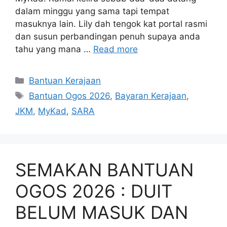
dalam minggu yang sama tapi tempat
masuknya lain. Lily dah tengok kat portal rasmi
dan susun perbandingan penuh supaya anda
tahu yang mana …
Read more
Categories
Bantuan Kerajaan
Tags
Bantuan Ogos 2026
,
Bayaran Kerajaan
,
JKM
,
MyKad
,
SARA
SEMAKAN BANTUAN
OGOS 2026 : DUIT
BELUM MASUK DAN