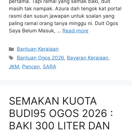
pertama. Tapi ramai yang semak baki, duit
masih tak nampak. Azura dah tengok kat portal
rasmi dan susun jawapan untuk soalan yang
paling ramai orang tanya minggu ni. Duit Ogos
Saya Belum Masuk, …
Read more
Categories
Bantuan Kerajaan
Tags
Bantuan Ogos 2026
,
Bayaran Kerajaan
,
JKM
,
Pencen
,
SARA
SEMAKAN KUOTA
BUDI95 OGOS 2026 :
BAKI 300 LITER DAN