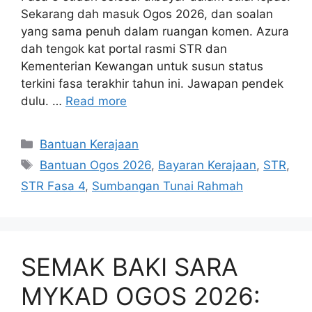
Sekarang dah masuk Ogos 2026, dan soalan
yang sama penuh dalam ruangan komen. Azura
dah tengok kat portal rasmi STR dan
Kementerian Kewangan untuk susun status
terkini fasa terakhir tahun ini. Jawapan pendek
dulu. …
Read more
Categories
Bantuan Kerajaan
Tags
Bantuan Ogos 2026
,
Bayaran Kerajaan
,
STR
,
STR Fasa 4
,
Sumbangan Tunai Rahmah
SEMAK BAKI SARA
MYKAD OGOS 2026: