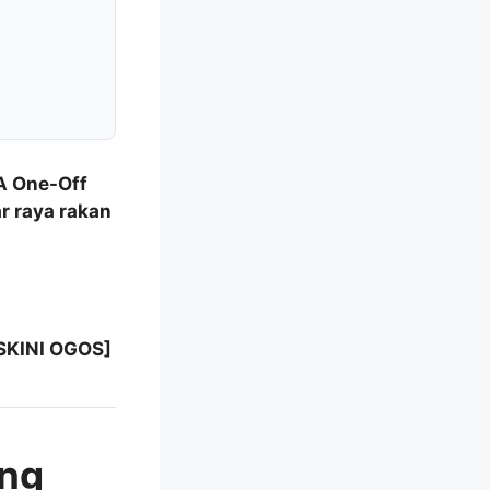
A One-Off
r raya rakan
ASKINI OGOS]
ang