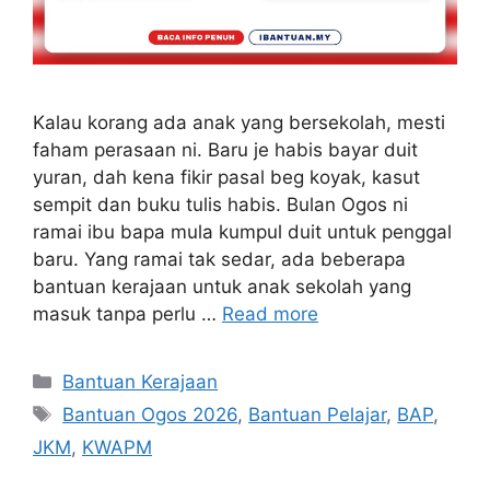
Kalau korang ada anak yang bersekolah, mesti
faham perasaan ni. Baru je habis bayar duit
yuran, dah kena fikir pasal beg koyak, kasut
sempit dan buku tulis habis. Bulan Ogos ni
ramai ibu bapa mula kumpul duit untuk penggal
baru. Yang ramai tak sedar, ada beberapa
bantuan kerajaan untuk anak sekolah yang
masuk tanpa perlu …
Read more
Categories
Bantuan Kerajaan
Tags
Bantuan Ogos 2026
,
Bantuan Pelajar
,
BAP
,
JKM
,
KWAPM