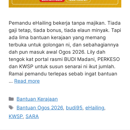
Pemandu eHailing bekerja tanpa majikan. Tiada
gaji tetap, tiada bonus, tiada elaun minyak. Tapi
ada lima bantuan kerajaan yang memang
terbuka untuk golongan ni, dan sebahagiannya
dah pun masuk awal Ogos 2026. Lily dah
tengok kat portal rasmi BUDI Madani, PERKESO
dan KWSP untuk susun senarai ni ikut jumlah.
Ramai pemandu terlepas sebab ingat bantuan
…
Read more
Categories
Bantuan Kerajaan
Tags
Bantuan Ogos 2026
,
budi95
,
eHailing
,
KWSP
,
SARA