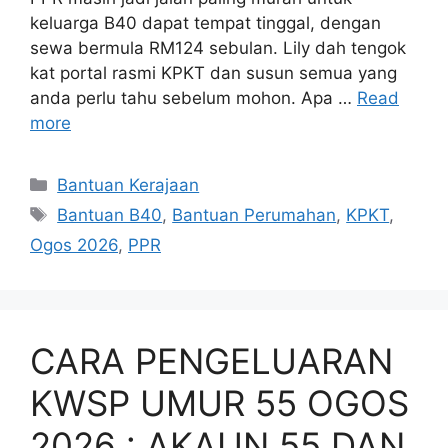
keluarga B40 dapat tempat tinggal, dengan
sewa bermula RM124 sebulan. Lily dah tengok
kat portal rasmi KPKT dan susun semua yang
anda perlu tahu sebelum mohon. Apa …
Read
more
Categories
Bantuan Kerajaan
Tags
Bantuan B40
,
Bantuan Perumahan
,
KPKT
,
Ogos 2026
,
PPR
CARA PENGELUARAN
KWSP UMUR 55 OGOS
2026 : AKAUN 55 DAN