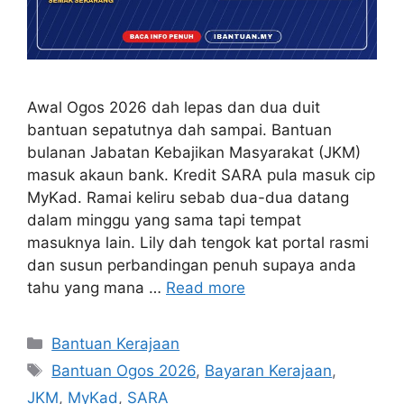
Awal Ogos 2026 dah lepas dan dua duit
bantuan sepatutnya dah sampai. Bantuan
bulanan Jabatan Kebajikan Masyarakat (JKM)
masuk akaun bank. Kredit SARA pula masuk cip
MyKad. Ramai keliru sebab dua-dua datang
dalam minggu yang sama tapi tempat
masuknya lain. Lily dah tengok kat portal rasmi
dan susun perbandingan penuh supaya anda
tahu yang mana …
Read more
Categories
Bantuan Kerajaan
Tags
Bantuan Ogos 2026
,
Bayaran Kerajaan
,
JKM
,
MyKad
,
SARA