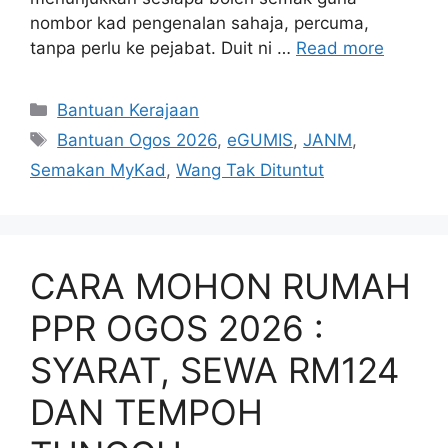
nombor kad pengenalan sahaja, percuma,
tanpa perlu ke pejabat. Duit ni …
Read more
Categories
Bantuan Kerajaan
Tags
Bantuan Ogos 2026
,
eGUMIS
,
JANM
,
Semakan MyKad
,
Wang Tak Dituntut
CARA MOHON RUMAH
PPR OGOS 2026 :
SYARAT, SEWA RM124
DAN TEMPOH