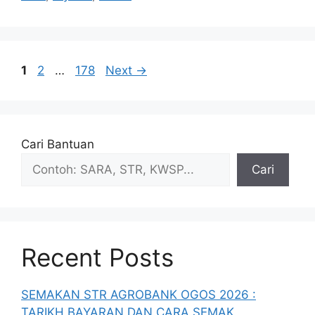
Page
Page
Page
1
2
…
178
Next
→
Cari Bantuan
Cari
Recent Posts
SEMAKAN STR AGROBANK OGOS 2026 :
TARIKH BAYARAN DAN CARA SEMAK