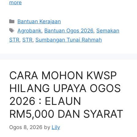
more
Categories
Bantuan Kerajaan
Tags
Agrobank
,
Bantuan Ogos 2026
,
Semakan
STR
,
STR
,
Sumbangan Tunai Rahmah
CARA MOHON KWSP
HILANG UPAYA OGOS
2026 : ELAUN
RM5,000 DAN SYARAT
Ogos 8, 2026
by
Lily