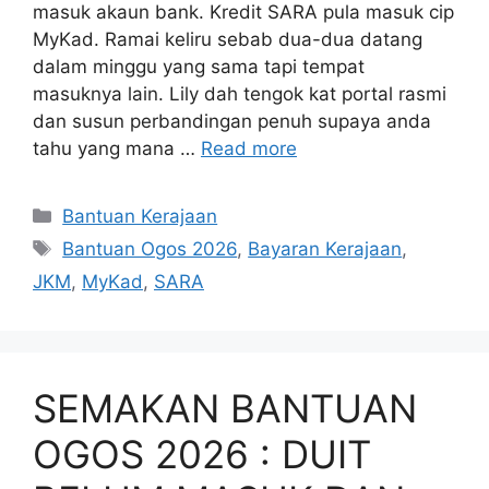
masuk akaun bank. Kredit SARA pula masuk cip
MyKad. Ramai keliru sebab dua-dua datang
dalam minggu yang sama tapi tempat
masuknya lain. Lily dah tengok kat portal rasmi
dan susun perbandingan penuh supaya anda
tahu yang mana …
Read more
Categories
Bantuan Kerajaan
Tags
Bantuan Ogos 2026
,
Bayaran Kerajaan
,
JKM
,
MyKad
,
SARA
SEMAKAN BANTUAN
OGOS 2026 : DUIT