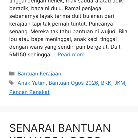
tinggal dengan nenek, mak saudara atau adik-
beradik, baca ni dulu. Ramai penjaga
sebenarnya layak terima duit bulanan dari
kerajaan tapi tak pernah tuntut. Puncanya
senang. Mereka tak tahu bantuan ni wujud. Bila
ibu atau bapa meninggal, anak kecil tinggal
dengan waris yang sendiri pun bergelut. Duit
RM150 sehingga …
Read more
Categories
Bantuan Kerajaan
Tags
Anak Yatim
,
Bantuan Ogos 2026
,
BKK
,
JKM
,
Pencen Penakat
SENARAI BANTUAN