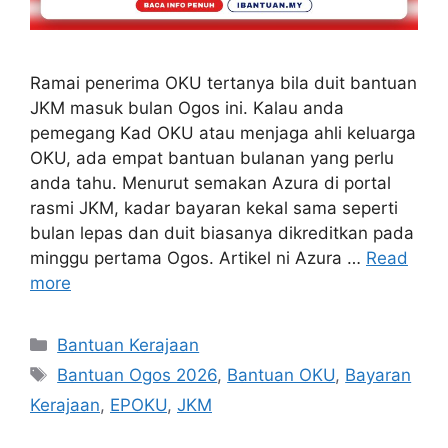
Ramai penerima OKU tertanya bila duit bantuan
JKM masuk bulan Ogos ini. Kalau anda
pemegang Kad OKU atau menjaga ahli keluarga
OKU, ada empat bantuan bulanan yang perlu
anda tahu. Menurut semakan Azura di portal
rasmi JKM, kadar bayaran kekal sama seperti
bulan lepas dan duit biasanya dikreditkan pada
minggu pertama Ogos. Artikel ni Azura …
Read
more
Categories
Bantuan Kerajaan
Tags
Bantuan Ogos 2026
,
Bantuan OKU
,
Bayaran
Kerajaan
,
EPOKU
,
JKM