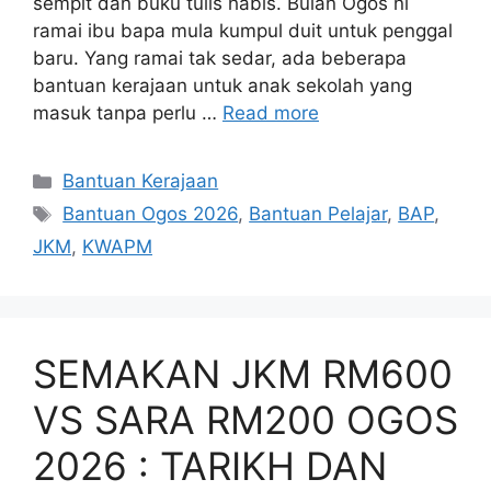
sempit dan buku tulis habis. Bulan Ogos ni
ramai ibu bapa mula kumpul duit untuk penggal
baru. Yang ramai tak sedar, ada beberapa
bantuan kerajaan untuk anak sekolah yang
masuk tanpa perlu …
Read more
Categories
Bantuan Kerajaan
Tags
Bantuan Ogos 2026
,
Bantuan Pelajar
,
BAP
,
JKM
,
KWAPM
SEMAKAN JKM RM600
VS SARA RM200 OGOS
2026 : TARIKH DAN