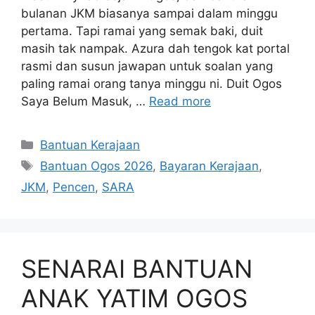
bulanan JKM biasanya sampai dalam minggu
pertama. Tapi ramai yang semak baki, duit
masih tak nampak. Azura dah tengok kat portal
rasmi dan susun jawapan untuk soalan yang
paling ramai orang tanya minggu ni. Duit Ogos
Saya Belum Masuk, …
Read more
Categories
Bantuan Kerajaan
Tags
Bantuan Ogos 2026
,
Bayaran Kerajaan
,
JKM
,
Pencen
,
SARA
SENARAI BANTUAN
ANAK YATIM OGOS