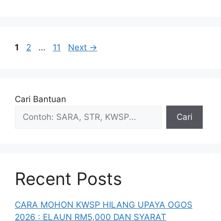
Page
Page
Page
1
2
…
11
Next
→
Cari Bantuan
Cari
Recent Posts
CARA MOHON KWSP HILANG UPAYA OGOS
2026 : ELAUN RM5,000 DAN SYARAT