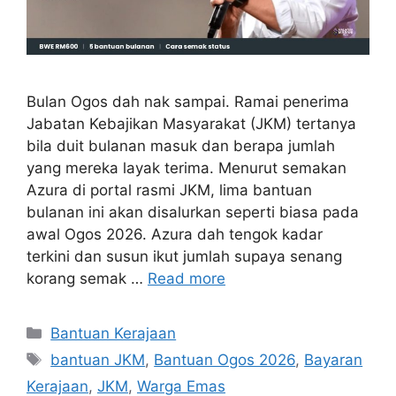
Bulan Ogos dah nak sampai. Ramai penerima
Jabatan Kebajikan Masyarakat (JKM) tertanya
bila duit bulanan masuk dan berapa jumlah
yang mereka layak terima. Menurut semakan
Azura di portal rasmi JKM, lima bantuan
bulanan ini akan disalurkan seperti biasa pada
awal Ogos 2026. Azura dah tengok kadar
terkini dan susun ikut jumlah supaya senang
korang semak …
Read more
Categories
Bantuan Kerajaan
Tags
bantuan JKM
,
Bantuan Ogos 2026
,
Bayaran
Kerajaan
,
JKM
,
Warga Emas