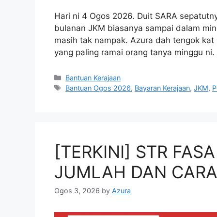
Hari ni 4 Ogos 2026. Duit SARA sepatut
bulanan JKM biasanya sampai dalam ming
masih tak nampak. Azura dah tengok kat 
yang paling ramai orang tanya minggu ni
Categories
Bantuan Kerajaan
Tags
Bantuan Ogos 2026
,
Bayaran Kerajaan
,
JKM
,
P
[TERKINI] STR FASA
JUMLAH DAN CARA
Ogos 3, 2026
by
Azura