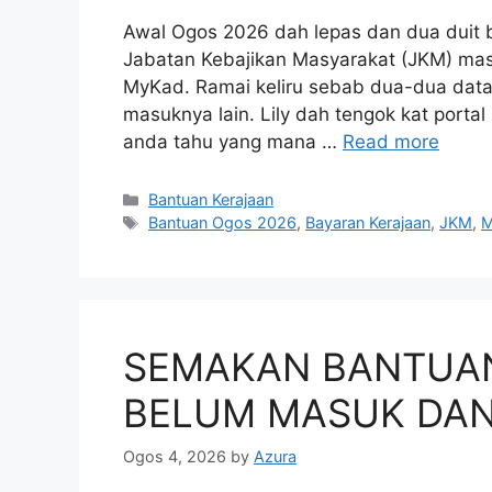
Awal Ogos 2026 dah lepas dan dua duit 
Jabatan Kebajikan Masyarakat (JKM) mas
MyKad. Ramai keliru sebab dua-dua dat
masuknya lain. Lily dah tengok kat port
anda tahu yang mana …
Read more
Categories
Bantuan Kerajaan
Tags
Bantuan Ogos 2026
,
Bayaran Kerajaan
,
JKM
,
M
SEMAKAN BANTUAN 
BELUM MASUK DAN
Ogos 4, 2026
by
Azura