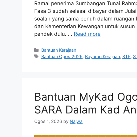
Ramai penerima Sumbangan Tunai Rahmah
Fasa 3 sudah selesai dibayar dalam Jula
soalan yang sama penuh dalam ruangan k
dan Kementerian Kewangan untuk susun sta
pendek dulu. …
Read more
Categories
Bantuan Kerajaan
Tags
Bantuan Ogos 2026
,
Bayaran Kerajaan
,
STR
,
S
Bantuan MyKad Ogo
SARA Dalam Kad A
Ogos 1, 2026
by
Najwa