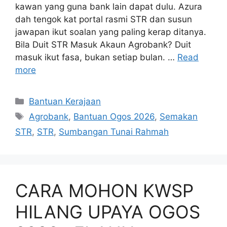
kawan yang guna bank lain dapat dulu. Azura
dah tengok kat portal rasmi STR dan susun
jawapan ikut soalan yang paling kerap ditanya.
Bila Duit STR Masuk Akaun Agrobank? Duit
masuk ikut fasa, bukan setiap bulan. …
Read
more
Categories
Bantuan Kerajaan
Tags
Agrobank
,
Bantuan Ogos 2026
,
Semakan
STR
,
STR
,
Sumbangan Tunai Rahmah
CARA MOHON KWSP
HILANG UPAYA OGOS