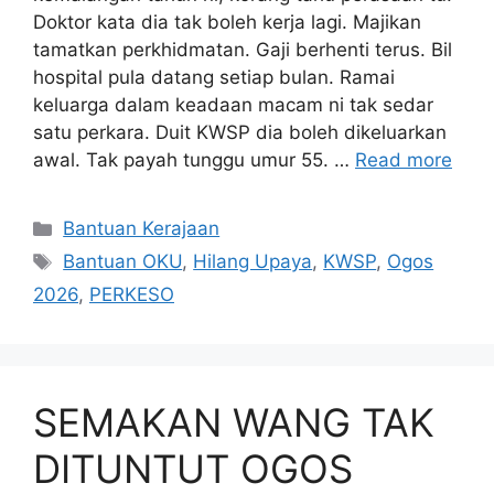
Doktor kata dia tak boleh kerja lagi. Majikan
tamatkan perkhidmatan. Gaji berhenti terus. Bil
hospital pula datang setiap bulan. Ramai
keluarga dalam keadaan macam ni tak sedar
satu perkara. Duit KWSP dia boleh dikeluarkan
awal. Tak payah tunggu umur 55. …
Read more
Categories
Bantuan Kerajaan
Tags
Bantuan OKU
,
Hilang Upaya
,
KWSP
,
Ogos
2026
,
PERKESO
SEMAKAN WANG TAK
DITUNTUT OGOS