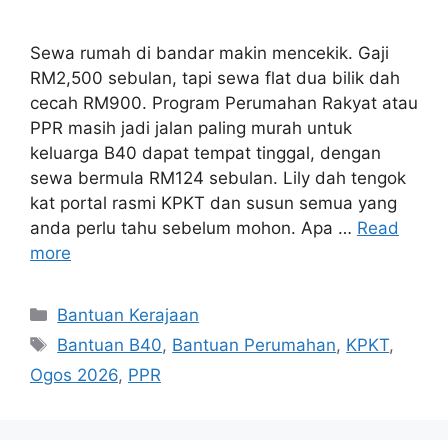
Sewa rumah di bandar makin mencekik. Gaji
RM2,500 sebulan, tapi sewa flat dua bilik dah
cecah RM900. Program Perumahan Rakyat atau
PPR masih jadi jalan paling murah untuk
keluarga B40 dapat tempat tinggal, dengan
sewa bermula RM124 sebulan. Lily dah tengok
kat portal rasmi KPKT dan susun semua yang
anda perlu tahu sebelum mohon. Apa …
Read
more
Categories
Bantuan Kerajaan
Tags
Bantuan B40
,
Bantuan Perumahan
,
KPKT
,
Ogos 2026
,
PPR