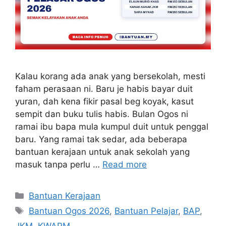
Kalau korang ada anak yang bersekolah, mesti
faham perasaan ni. Baru je habis bayar duit
yuran, dah kena fikir pasal beg koyak, kasut
sempit dan buku tulis habis. Bulan Ogos ni
ramai ibu bapa mula kumpul duit untuk penggal
baru. Yang ramai tak sedar, ada beberapa
bantuan kerajaan untuk anak sekolah yang
masuk tanpa perlu …
Read more
Categories
Bantuan Kerajaan
Tags
Bantuan Ogos 2026
,
Bantuan Pelajar
,
BAP
,