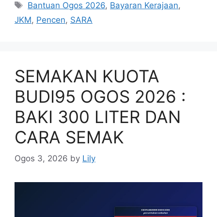
Tags
Bantuan Ogos 2026
,
Bayaran Kerajaan
,
JKM
,
Pencen
,
SARA
SEMAKAN KUOTA
BUDI95 OGOS 2026 :
BAKI 300 LITER DAN
CARA SEMAK
Ogos 3, 2026
by
Lily