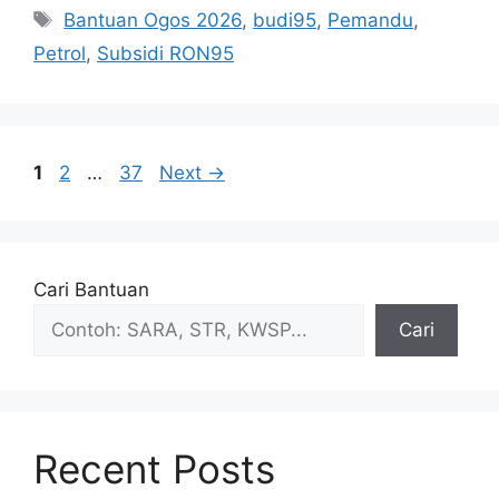
Tags
Bantuan Ogos 2026
,
budi95
,
Pemandu
,
Petrol
,
Subsidi RON95
Page
Page
Page
1
2
…
37
Next
→
Cari Bantuan
Cari
Recent Posts