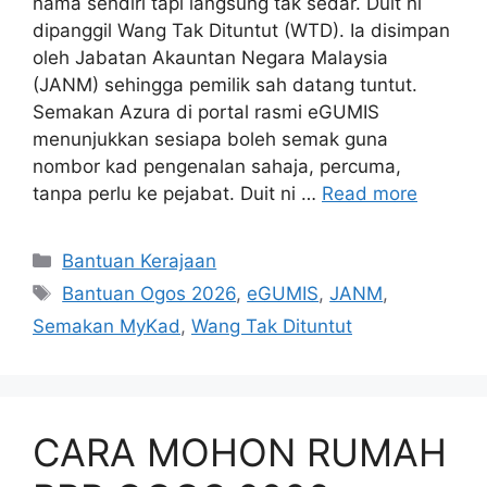
nama sendiri tapi langsung tak sedar. Duit ni
dipanggil Wang Tak Dituntut (WTD). Ia disimpan
oleh Jabatan Akauntan Negara Malaysia
(JANM) sehingga pemilik sah datang tuntut.
Semakan Azura di portal rasmi eGUMIS
menunjukkan sesiapa boleh semak guna
nombor kad pengenalan sahaja, percuma,
tanpa perlu ke pejabat. Duit ni …
Read more
Categories
Bantuan Kerajaan
Tags
Bantuan Ogos 2026
,
eGUMIS
,
JANM
,
Semakan MyKad
,
Wang Tak Dituntut
CARA MOHON RUMAH