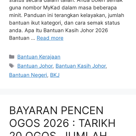
status secara dalam talian. Anda boleh semak
guna nombor MyKad dalam masa beberapa
minit. Panduan ini terangkan kelayakan, jumlah
bantuan ikut kategori, dan cara semak status
anda. Apa Itu Bantuan Kasih Johor 2026
Bantuan …
Read more
Categories
Bantuan Kerajaan
Tags
Bantuan Johor
,
Bantuan Kasih Johor
,
Bantuan Negeri
,
BKJ
BAYARAN PENCEN
OGOS 2026 : TARIKH
20 OGOS, JUMLAH