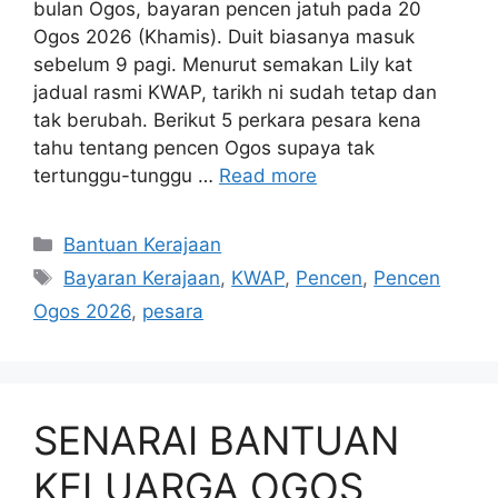
bulan Ogos, bayaran pencen jatuh pada 20
Ogos 2026 (Khamis). Duit biasanya masuk
sebelum 9 pagi. Menurut semakan Lily kat
jadual rasmi KWAP, tarikh ni sudah tetap dan
tak berubah. Berikut 5 perkara pesara kena
tahu tentang pencen Ogos supaya tak
tertunggu-tunggu …
Read more
Categories
Bantuan Kerajaan
Tags
Bayaran Kerajaan
,
KWAP
,
Pencen
,
Pencen
Ogos 2026
,
pesara
SENARAI BANTUAN
KELUARGA OGOS