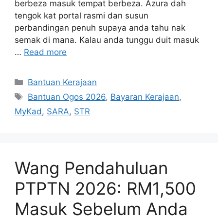
berbeza masuk tempat berbeza. Azura dah
tengok kat portal rasmi dan susun
perbandingan penuh supaya anda tahu nak
semak di mana. Kalau anda tunggu duit masuk
…
Read more
Categories
Bantuan Kerajaan
Tags
Bantuan Ogos 2026
,
Bayaran Kerajaan
,
MyKad
,
SARA
,
STR
Wang Pendahuluan
PTPTN 2026: RM1,500
Masuk Sebelum Anda