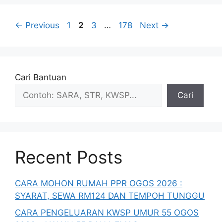
Page
Page
Page
Page
←
Previous
1
2
3
…
178
Next
→
Cari Bantuan
Cari
Recent Posts
CARA MOHON RUMAH PPR OGOS 2026 :
SYARAT, SEWA RM124 DAN TEMPOH TUNGGU
CARA PENGELUARAN KWSP UMUR 55 OGOS