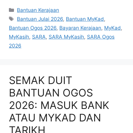
Categories
Bantuan Kerajaan
Tags
Bantuan Julai 2026
,
Bantuan MyKad
,
Bantuan Ogos 2026
,
Bayaran Kerajaan
,
MyKad
,
MyKasih
,
SARA
,
SARA MyKasih
,
SARA Ogos
2026
SEMAK DUIT
BANTUAN OGOS
2026: MASUK BANK
ATAU MYKAD DAN
TARIKH