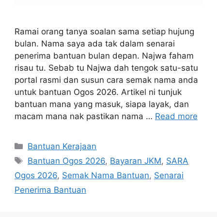
Ramai orang tanya soalan sama setiap hujung
bulan. Nama saya ada tak dalam senarai
penerima bantuan bulan depan. Najwa faham
risau tu. Sebab tu Najwa dah tengok satu-satu
portal rasmi dan susun cara semak nama anda
untuk bantuan Ogos 2026. Artikel ni tunjuk
bantuan mana yang masuk, siapa layak, dan
macam mana nak pastikan nama …
Read more
Categories
Bantuan Kerajaan
Tags
Bantuan Ogos 2026
,
Bayaran JKM
,
SARA
Ogos 2026
,
Semak Nama Bantuan
,
Senarai
Penerima Bantuan