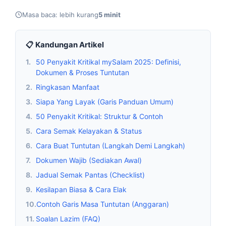
Masa baca: lebih kurang
5 minit
📋 Kandungan Artikel
1.
50 Penyakit Kritikal mySalam 2025: Definisi,
Dokumen & Proses Tuntutan
2.
Ringkasan Manfaat
3.
Siapa Yang Layak (Garis Panduan Umum)
4.
50 Penyakit Kritikal: Struktur & Contoh
5.
Cara Semak Kelayakan & Status
6.
Cara Buat Tuntutan (Langkah Demi Langkah)
7.
Dokumen Wajib (Sediakan Awal)
8.
Jadual Semak Pantas (Checklist)
9.
Kesilapan Biasa & Cara Elak
10.
Contoh Garis Masa Tuntutan (Anggaran)
11.
Soalan Lazim (FAQ)