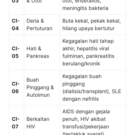
03
& Otot
otot, ensefalitis,
meningitis bakteria
CI-
Deria &
Buta kekal, pekak kekal,
04
Pertuturan
hilang upaya bertutur
Kegagalan hati tahap
CI-
Hati &
akhir, hepatitis viral
05
Pankreas
fulminan, pankreatitis
berulang/kronik
Kegagalan buah
Buah
CI-
pinggang
Pinggang &
06
(dialisis/transplant), SLE
Autoimun
dengan nefritis
AIDS dengan gejala
CI-
Berkaitan
penuh, HIV akibat
07
HIV
transfusi/pekerjaan
(tertakluk syarat)