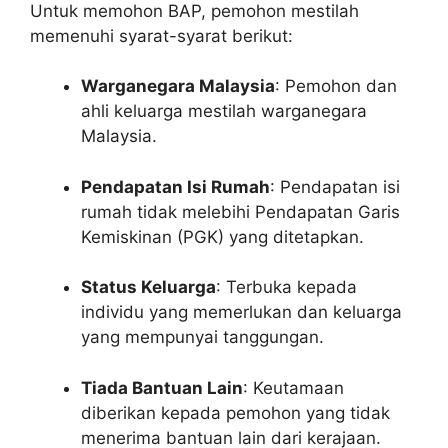
Untuk memohon BAP, pemohon mestilah
memenuhi syarat-syarat berikut:
Warganegara Malaysia
:
Pemohon dan
ahli keluarga mestilah warganegara
Malaysia.
Pendapatan Isi Rumah
:
Pendapatan isi
rumah tidak melebihi Pendapatan Garis
Kemiskinan (PGK) yang ditetapkan.
Status Keluarga
:
Terbuka kepada
individu yang memerlukan dan keluarga
yang mempunyai tanggungan.
Tiada Bantuan Lain
:
Keutamaan
diberikan kepada pemohon yang tidak
menerima bantuan lain dari kerajaan.