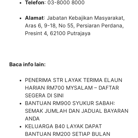
Telefon
: 03-8000 8000
Alamat
: Jabatan Kebajikan Masyarakat,
Aras 6, 9-18, No 55, Persiaran Perdana,
Presint 4, 62100 Putrajaya
Baca info lain:
PENERIMA STR LAYAK TERIMA ELAUN
HARIAN RM700 MYSALAM – DAFTAR
SEGERA DI SINI
BANTUAN RM900 SYUKUR SABAH:
SEMAK JUMLAH DAN JADUAL BAYARAN
ANDA
KELUARGA B40 LAYAK DAPAT
BANTUAN RM200 SETIAP BULAN