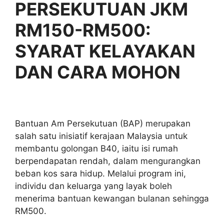
PERSEKUTUAN JKM
RM150-RM500:
SYARAT KELAYAKAN
DAN CARA MOHON
Bantuan Am Persekutuan (BAP) merupakan
salah satu inisiatif kerajaan Malaysia untuk
membantu golongan B40, iaitu isi rumah
berpendapatan rendah, dalam mengurangkan
beban kos sara hidup.
Melalui program ini,
individu dan keluarga yang layak boleh
menerima bantuan kewangan bulanan sehingga
RM500.