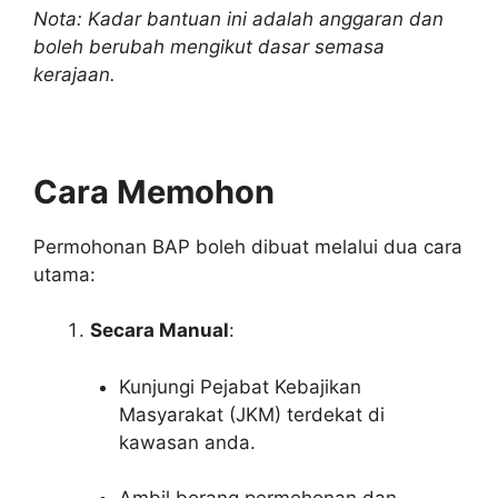
Nota: Kadar bantuan ini adalah anggaran dan
boleh berubah mengikut dasar semasa
kerajaan.
Cara Memohon
Permohonan BAP boleh dibuat melalui dua cara
utama:
Secara Manual
:
Kunjungi Pejabat Kebajikan
Masyarakat (JKM) terdekat di
kawasan anda.