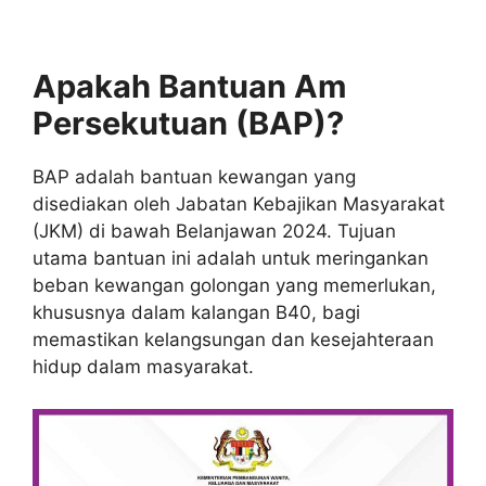
Apakah Bantuan Am
Persekutuan (BAP)?
BAP adalah bantuan kewangan yang
disediakan oleh Jabatan Kebajikan Masyarakat
(JKM) di bawah Belanjawan 2024.
Tujuan
utama bantuan ini adalah untuk meringankan
beban kewangan golongan yang memerlukan,
khususnya dalam kalangan B40, bagi
memastikan kelangsungan dan kesejahteraan
hidup dalam masyarakat.