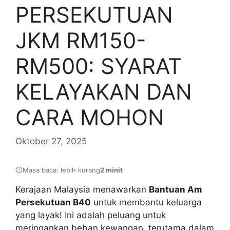
PERSEKUTUAN
JKM RM150-
RM500: SYARAT
KELAYAKAN DAN
CARA MOHON
Oktober 27, 2025
Masa baca: lebih kurang
2 minit
Kerajaan Malaysia menawarkan
Bantuan Am
Persekutuan B40
untuk membantu keluarga
yang layak! Ini adalah peluang untuk
meringankan beban kewangan, terutama dalam