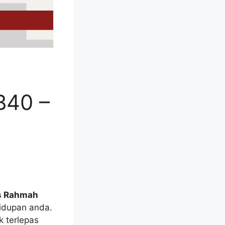
B40 –
s Rahmah
hidupan anda.
 terlepas