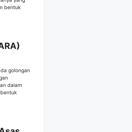
am bentuk
SARA)
ada golongan
gan
jaan dalam
 bentuk
 Asas