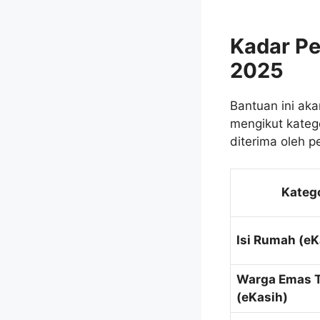
Kadar P
2025
Bantuan ini ak
mengikut kateg
diterima oleh 
Kateg
Isi Rumah (eK
Warga Emas 
(eKasih)