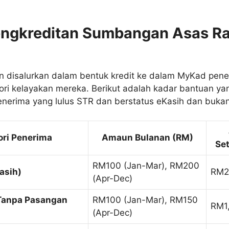
engkreditan Sumbangan Asas R
an disalurkan dalam bentuk kredit ke dalam MyKad pene
ori kelayakan mereka. Berikut adalah kadar bantuan ya
penerima yang lulus STR dan berstatus eKasih dan bukan
ori Penerima
Amaun Bulanan (RM)
Se
RM100 (Jan-Mar), RM200
asih)
RM2
(Apr-Dec)
Tanpa Pasangan
RM100 (Jan-Mar), RM150
RM1
(Apr-Dec)