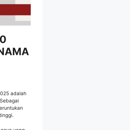
0
 NAMA
025 adalah
 Sebagai
peruntukan
inggi.
amanya yang