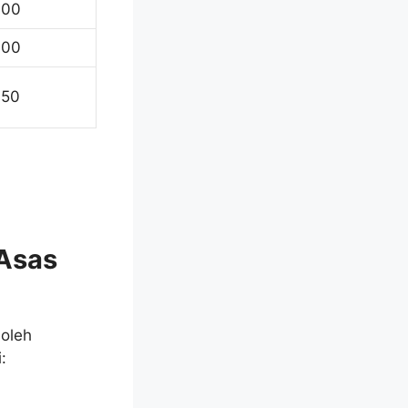
00
00
50
Asas
oleh
: