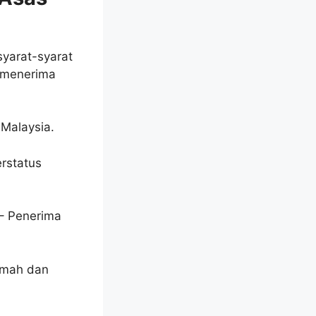
yarat-syarat
k menerima
Malaysia.
rstatus
– Penerima
Rumah dan