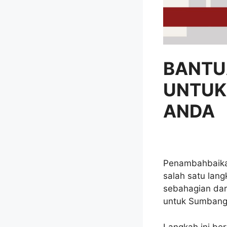
BANTU
UNTUK
ANDA
Penambahbaika
salah satu lan
sebahagian dar
untuk Sumbanga
Langkah ini be