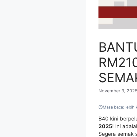
BANT
RM210
SEMA
November 3, 202
Masa baca: lebih 
B40 kini berp
2025
! Ini ada
Segera semak s