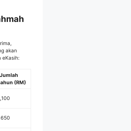
ahmah
rima,
ng akan
 eKasih:
Jumlah
tahun (RM)
,100
,650