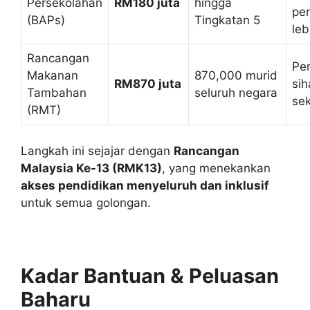
Persekolahan
RM180 juta
hingga
per
(BAPs)
Tingkatan 5
leb
Rancangan
Pe
Makanan
870,000 murid
RM870 juta
sih
Tambahan
seluruh negara
se
(RMT)
Langkah ini sejajar dengan
Rancangan
Malaysia Ke-13 (RMK13)
, yang menekankan
akses pendidikan menyeluruh dan inklusif
untuk semua golongan.
Kadar Bantuan & Peluasan
Baharu