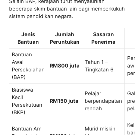
Selain BAP, kerajaan turut menyalurkan
beberapa skim bantuan lain bagi memperkukuh
sistem pendidikan negara.
Jenis
Jumlah
Sasaran
Bantuan
Peruntukan
Penerima
Bantuan
Pe
Awal
Tahun 1 –
RM800 juta
aw
Persekolahan
Tingkatan 6
pe
(BAP)
Biasiswa
Pelajar
Ga
Kecil
RM150 juta
berpendapatan
pre
Persekutuan
rendah
pel
(BKP)
Ke
Bantuan Am
Murid miskin
ba