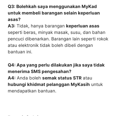
Q3: Bolehkah saya menggunakan MyKad
untuk membeli barangan selain keperluan
asas?
A3:
Tidak, hanya barangan
keperluan asas
seperti beras, minyak masak, susu, dan bahan
pencuci dibenarkan. Barangan lain seperti rokok
atau elektronik tidak boleh dibeli dengan
bantuan ini.
Q4: Apa yang perlu dilakukan jika saya tidak
menerima SMS pengesahan?
A4:
Anda boleh
semak status STR
atau
hubungi khidmat pelanggan MyKasih
untuk
mendapatkan bantuan.