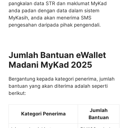
pangkalan data STR dan maklumat MyKad
anda padan dengan data dalam sistem
MyKasih, anda akan menerima SMS
pengesahan daripada pihak pengendali.
Jumlah Bantuan eWallet
Madani MyKad 2025
Bergantung kepada kategori penerima, jumlah
bantuan yang akan diterima adalah seperti
berikut:
Jumlah
Kategori Penerima
Bantuan