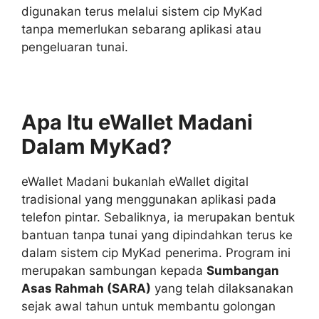
digunakan terus melalui sistem cip MyKad
tanpa memerlukan sebarang aplikasi atau
pengeluaran tunai.
Apa Itu eWallet Madani
Dalam MyKad?
eWallet Madani bukanlah eWallet digital
tradisional yang menggunakan aplikasi pada
telefon pintar. Sebaliknya, ia merupakan bentuk
bantuan tanpa tunai yang dipindahkan terus ke
dalam sistem cip MyKad penerima. Program ini
merupakan sambungan kepada
Sumbangan
Asas Rahmah (SARA)
yang telah dilaksanakan
sejak awal tahun untuk membantu golongan