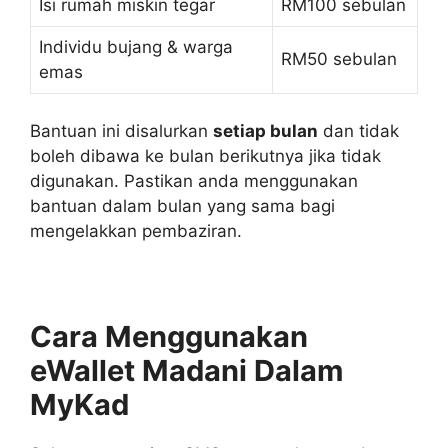
Isi rumah miskin tegar
RM100 sebulan
Individu bujang & warga
RM50 sebulan
emas
Bantuan ini disalurkan
setiap bulan
dan tidak
boleh dibawa ke bulan berikutnya jika tidak
digunakan. Pastikan anda menggunakan
bantuan dalam bulan yang sama bagi
mengelakkan pembaziran.
Cara Menggunakan
eWallet Madani Dalam
MyKad