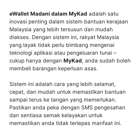
eWallet Madani dalam MyKad
adalah satu
inovasi penting dalam sistem bantuan kerajaan
Malaysia yang lebih tersusun dan mudah
diakses. Dengan sistem ini, rakyat Malaysia
yang layak tidak perlu bimbang mengenai
teknologi aplikasi atau pengeluaran tunai –
cukup hanya dengan
MyKad
, anda sudah boleh
membeli barangan keperluan asas.
Sistem ini adalah cara yang lebih selamat,
cepat, dan mudah untuk memastikan bantuan
sampai terus ke tangan yang memerlukan.
Pastikan anda peka dengan SMS pengesahan
dan sentiasa semak kelayakan untuk
memastikan anda tidak terlepas manfaat ini.