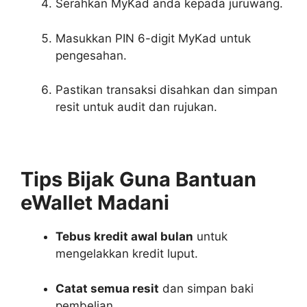
Serahkan MyKad anda kepada juruwang.
Masukkan PIN 6-digit MyKad untuk
pengesahan.
Pastikan transaksi disahkan dan simpan
resit untuk audit dan rujukan.
Tips Bijak Guna Bantuan
eWallet Madani
Tebus kredit awal bulan
untuk
mengelakkan kredit luput.
Catat semua resit
dan simpan baki
pembelian.