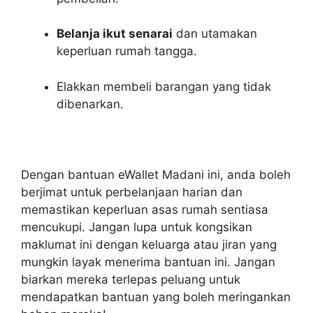
Belanja ikut senarai
dan utamakan
keperluan rumah tangga.
Elakkan membeli barangan yang tidak
dibenarkan.
Dengan bantuan eWallet Madani ini, anda boleh
berjimat untuk perbelanjaan harian dan
memastikan keperluan asas rumah sentiasa
mencukupi. Jangan lupa untuk kongsikan
maklumat ini dengan keluarga atau jiran yang
mungkin layak menerima bantuan ini. Jangan
biarkan mereka terlepas peluang untuk
mendapatkan bantuan yang boleh meringankan