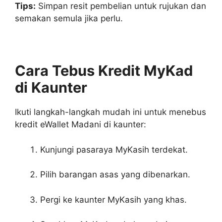
Tips:
Simpan resit pembelian untuk rujukan dan
semakan semula jika perlu.
Cara Tebus Kredit MyKad
di Kaunter
Ikuti langkah-langkah mudah ini untuk menebus
kredit eWallet Madani di kaunter:
Kunjungi pasaraya MyKasih terdekat.
Pilih barangan asas yang dibenarkan.
Pergi ke kaunter MyKasih yang khas.