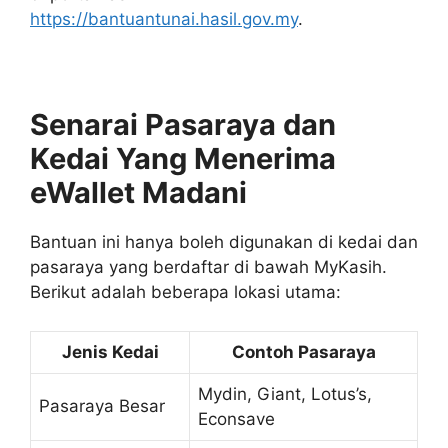
https://bantuantunai.hasil.gov.my
.
Senarai Pasaraya dan
Kedai Yang Menerima
eWallet Madani
Bantuan ini hanya boleh digunakan di kedai dan
pasaraya yang berdaftar di bawah MyKasih.
Berikut adalah beberapa lokasi utama:
Jenis Kedai
Contoh Pasaraya
Mydin, Giant, Lotus’s,
Pasaraya Besar
Econsave