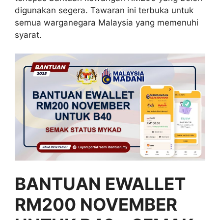
digunakan segera. Tawaran ini terbuka untuk
semua warganegara Malaysia yang memenuhi
syarat.
BANTUAN EWALLET
RM200 NOVEMBER