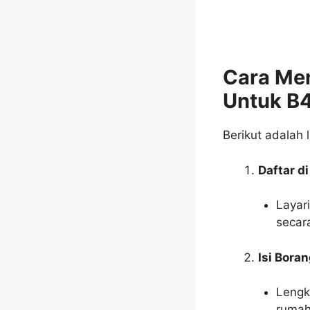
Cara Mem
Untuk B
Berikut adalah
Daftar d
Layari
secara
Isi Bora
Lengk
rumah,