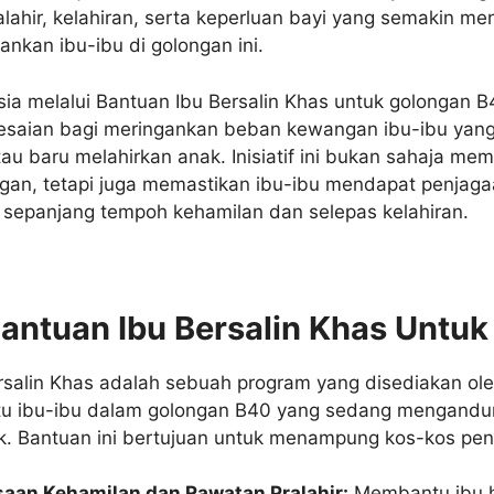
lahir, kelahiran, serta keperluan bayi yang semakin me
nkan ibu-ibu di golongan ini.
ia melalui Bantuan Ibu Bersalin Khas untuk golongan B
esaian bagi meringankan beban kewangan ibu-ibu yan
u baru melahirkan anak. Inisiatif ini bukan sahaja me
an, tetapi juga memastikan ibu-ibu mendapat penjaga
sepanjang tempoh kehamilan dan selepas kelahiran.
Bantuan Ibu Bersalin Khas Untu
rsalin Khas adalah sebuah program yang disediakan ole
u ibu-ibu dalam golongan B40 yang sedang mengandu
k. Bantuan ini bertujuan untuk menampung kos-kos pent
aan Kehamilan dan Rawatan Pralahir:
Membantu ibu 