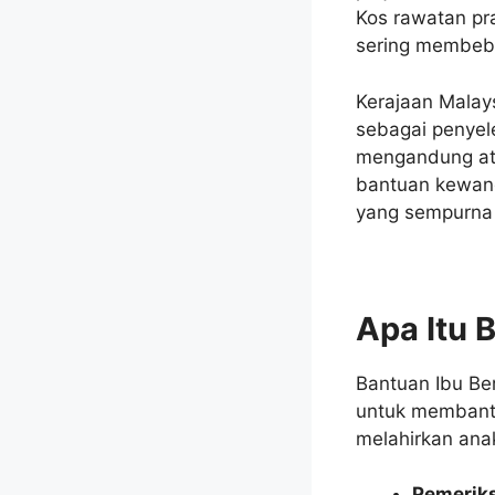
Kos rawatan pra
sering membeba
Kerajaan Malays
sebagai penyel
mengandung ata
bantuan kewang
yang sempurna 
Apa Itu 
Bantuan Ibu Be
untuk membant
melahirkan ana
Pemeriks