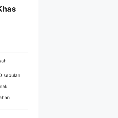
 Khas
sah
0 sebulan
anak
sahan