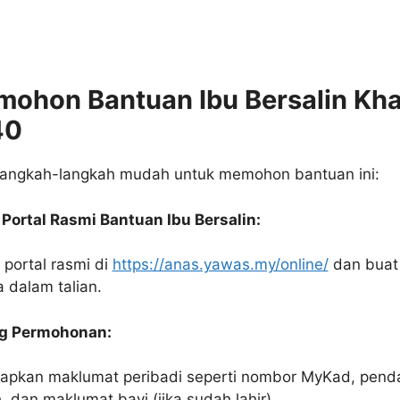
ohon Bantuan Ibu Bersalin Kh
40
 langkah-langkah mudah untuk memohon bantuan ini:
i Portal Rasmi Bantuan Ibu Bersalin:
 portal rasmi di
https://anas.yawas.my/online/
dan buat
 dalam talian.
ng Permohonan:
apkan maklumat peribadi seperti nombor MyKad, penda
 dan maklumat bayi (jika sudah lahir).