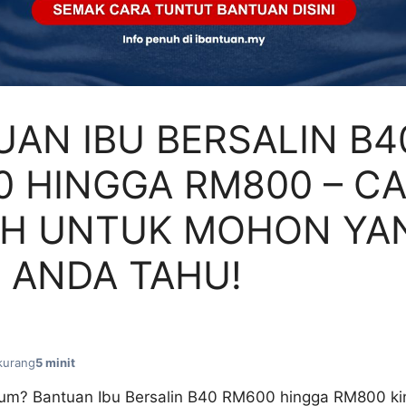
AN IBU BERSALIN B4
 HINGGA RM800 – C
H UNTUK MOHON YA
 ANDA TAHU!
kurang
5 minit
um? Bantuan Ibu Bersalin B40 RM600 hingga RM800 kin