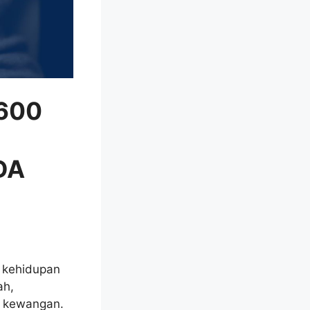
600
DA
 kehidupan
ah,
gi kewangan.