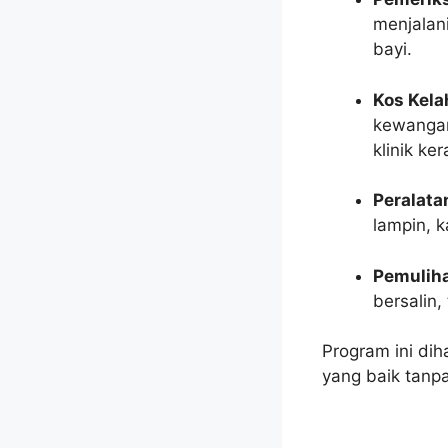
menjalan
bayi.
Kos Kelah
kewangan
klinik ker
Peralata
lampin, k
Pemuliha
bersalin
Program ini di
yang baik tanpa