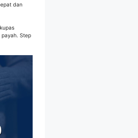
cepat dan
ikupas
 payah. Step