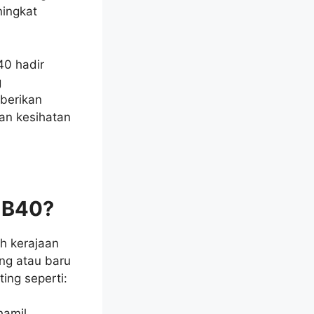
ningkat
40 hadir
g
mberikan
an kesihatan
k B40?
h kerajaan
ng atau baru
ing seperti:
hamil