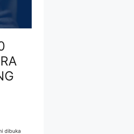
0
ARA
NG
i dibuka