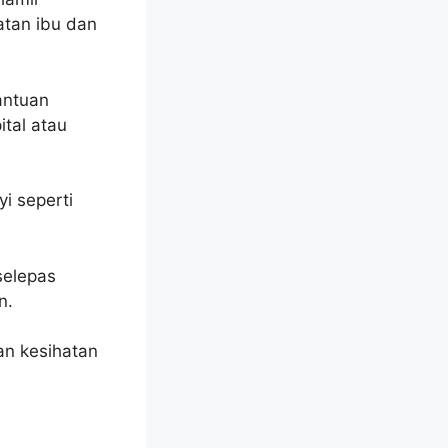
atan ibu dan
antuan
tal atau
i seperti
selepas
n.
an kesihatan