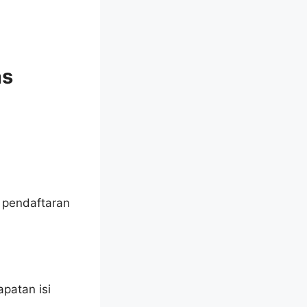
as
 pendaftaran
patan isi