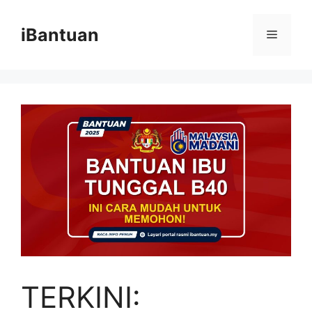
Skip
to
iBantuan
Menu
content
TERKINI: