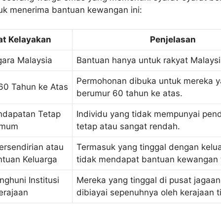
uk menerima bantuan kewangan ini:
at Kelayakan
Penjelasan
ara Malaysia
Bantuan hanya untuk rakyat Malaysi
Permohonan dibuka untuk mereka 
60 Tahun ke Atas
berumur 60 tahun ke atas.
ndapatan Tetap
Individu yang tidak mempunyai pen
imum
tetap atau sangat rendah.
ersendirian atau
Termasuk yang tinggal dengan kelua
ntuan Keluarga
tidak mendapat bantuan kewangan 
ghuni Institusi
Mereka yang tinggal di pusat jagaa
erajaan
dibiayai sepenuhnya oleh kerajaan t