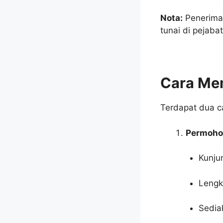
Nota:
Penerima
tunai di pejaba
Cara Me
Terdapat dua 
Permoho
Kunju
Lengk
Sedia