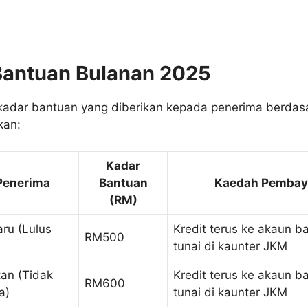
Bantuan Bulanan 2025
 kadar bantuan yang diberikan kepada penerima berdas
kan:
Kadar
Penerima
Bantuan
Kaedah Pembay
(RM)
ru (Lulus
Kredit terus ke akaun b
RM500
tunai di kaunter JKM
an (Tidak
Kredit terus ke akaun b
RM600
a)
tunai di kaunter JKM