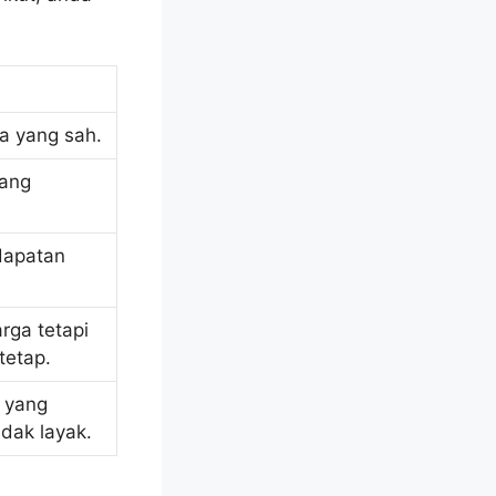
a yang sah.
yang
dapatan
rga tetapi
tetap.
n yang
idak layak.