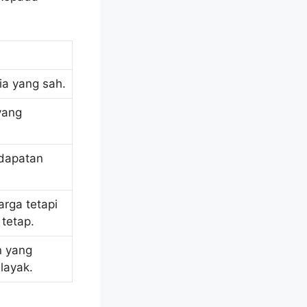
ia yang sah.
yang
ndapatan
rga tetapi
tetap.
n yang
layak.