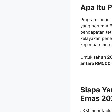
Apa Itu
Program ini b
yang berumur 6
pendapatan tet
kelayakan pene
keperluan mere
Untuk
tahun 2
antara RM500
Siapa Y
Emas 20
JKM menetapkan