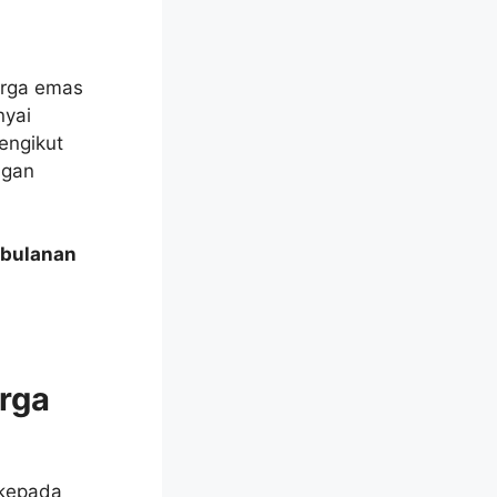
arga emas
nyai
engikut
ngan
 bulanan
rga
 kepada