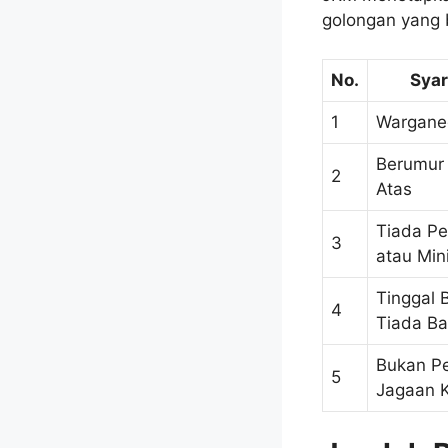
golongan yang 
No.
Syar
1
Wargane
Berumur
2
Atas
Tiada P
3
atau Mi
Tinggal 
4
Tiada Ba
Bukan Pe
5
Jagaan K