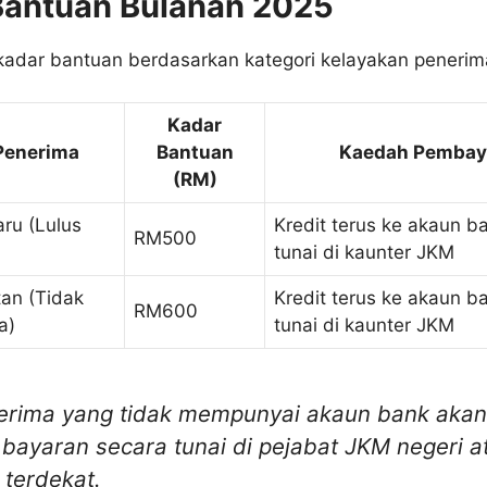
Bantuan Bulanan 2025
 kadar bantuan berdasarkan kategori kelayakan penerim
Kadar
Penerima
Bantuan
Kaedah Pembay
(RM)
ru (Lulus
Kredit terus ke akaun b
RM500
tunai di kaunter JKM
an (Tidak
Kredit terus ke akaun b
RM600
a)
tunai di kaunter JKM
rima yang tidak mempunyai akaun bank akan
bayaran secara tunai di pejabat JKM negeri a
terdekat.