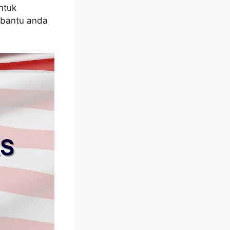
ntuk
mbantu anda