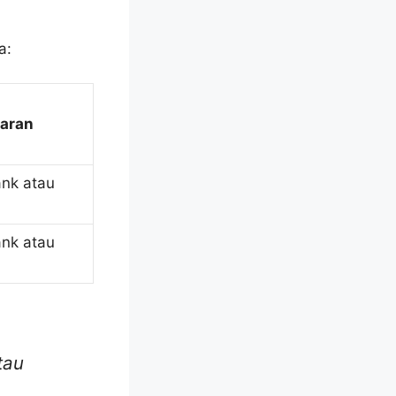
a:
aran
ank atau
ank atau
tau