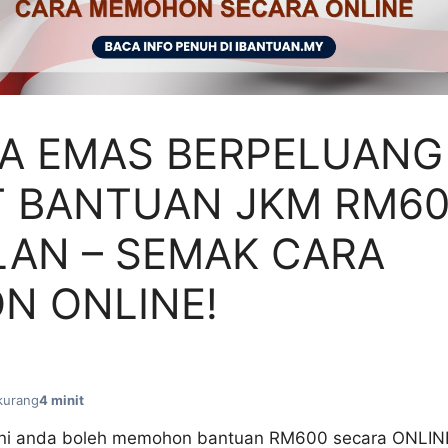
A EMAS BERPELUANG
T BANTUAN JKM RM6
LAN – SEMAK CARA
N ONLINE!
kurang
4 minit
ini anda boleh memohon bantuan RM600 secara ONLIN