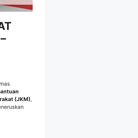
AT
–
emas
Bantuan
rakat (JKM)
,
eneruskan