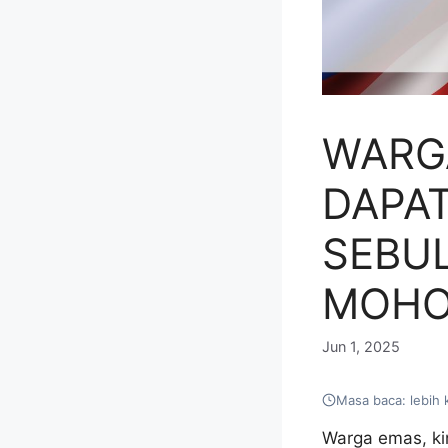
WARG
DAPA
SEBU
MOHO
Jun 1, 2025
Masa baca: lebih 
Warga emas, k