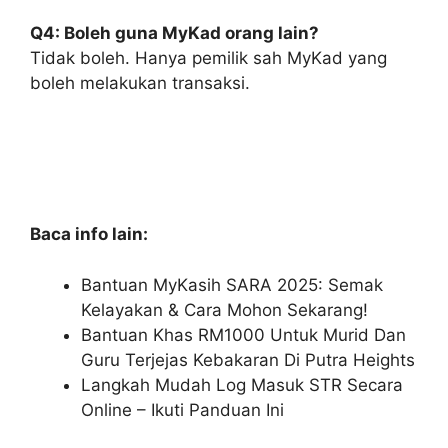
Q4: Boleh guna MyKad orang lain?
Tidak boleh. Hanya pemilik sah MyKad yang
boleh melakukan transaksi.
Baca info lain:
Bantuan MyKasih SARA 2025: Semak
Kelayakan & Cara Mohon Sekarang!
Bantuan Khas RM1000 Untuk Murid Dan
Guru Terjejas Kebakaran Di Putra Heights
Langkah Mudah Log Masuk STR Secara
Online – Ikuti Panduan Ini