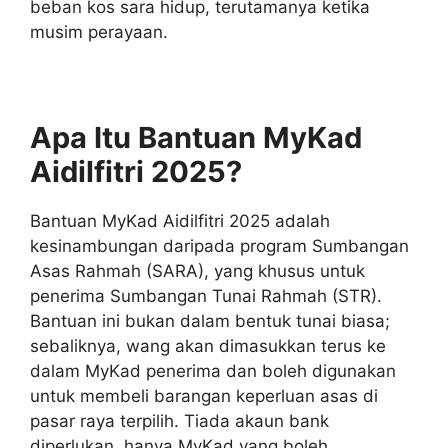
beban kos sara hidup, terutamanya ketika
musim perayaan.
Apa Itu Bantuan MyKad
Aidilfitri 2025?
Bantuan MyKad Aidilfitri 2025 adalah
kesinambungan daripada program Sumbangan
Asas Rahmah (SARA), yang khusus untuk
penerima Sumbangan Tunai Rahmah (STR).
Bantuan ini bukan dalam bentuk tunai biasa;
sebaliknya, wang akan dimasukkan terus ke
dalam MyKad penerima dan boleh digunakan
untuk membeli barangan keperluan asas di
pasar raya terpilih. Tiada akaun bank
diperlukan, hanya MyKad yang boleh