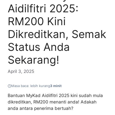
Aidilfitri 2025:
RM200 Kini
Dikreditkan, Semak
Status Anda
Sekarang!
April 3, 2025
Masa baca: lebih kurang
3 minit
Bantuan MyKad Aidilfitri 2025 kini sudah mula
dikreditkan, RM200 menanti anda! Adakah
anda antara penerima bertuah?