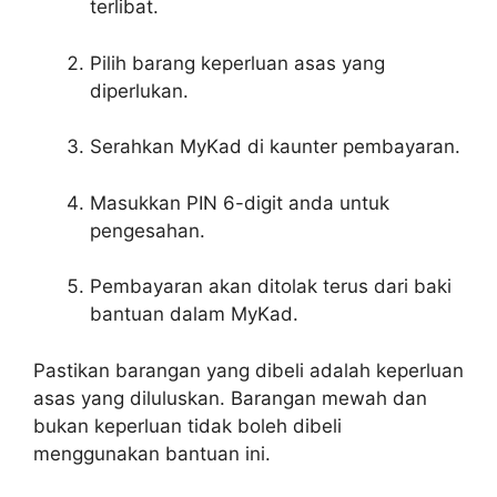
terlibat.
Pilih barang keperluan asas yang
diperlukan.
Serahkan MyKad di kaunter pembayaran.
Masukkan PIN 6-digit anda untuk
pengesahan.
Pembayaran akan ditolak terus dari baki
bantuan dalam MyKad.
Pastikan barangan yang dibeli adalah keperluan
asas yang diluluskan. Barangan mewah dan
bukan keperluan tidak boleh dibeli
menggunakan bantuan ini.