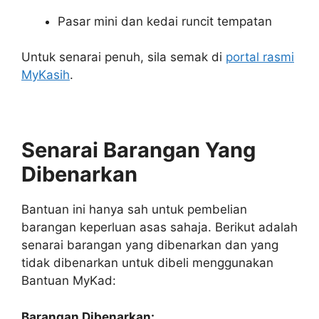
Pasar mini dan kedai runcit tempatan
Untuk senarai penuh, sila semak di
portal rasmi
MyKasih
.
Senarai Barangan Yang
Dibenarkan
Bantuan ini hanya sah untuk pembelian
barangan keperluan asas sahaja. Berikut adalah
senarai barangan yang dibenarkan dan yang
tidak dibenarkan untuk dibeli menggunakan
Bantuan MyKad:
Barangan Dibenarkan: