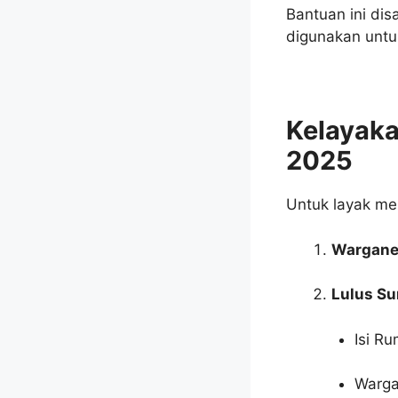
Bantuan ini di
digunakan untuk
Kelayak
2025
Untuk layak men
Wargane
Lulus S
Isi R
Warga