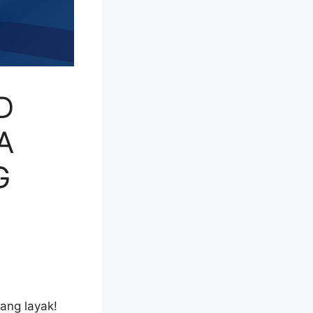
D
A
G
ang layak!