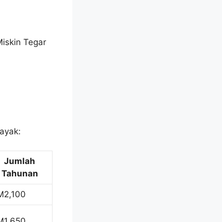
Miskin Tegar
layak:
Jumlah
Tahunan
M2,100
M1,650