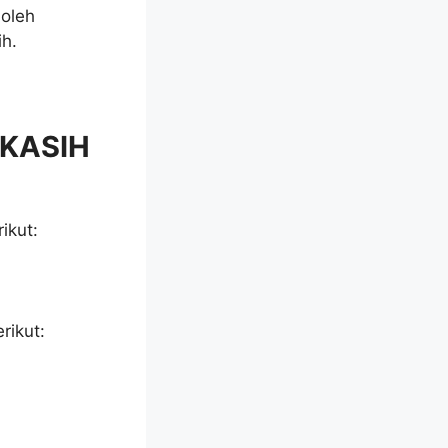
boleh
ih.
YKASIH
ikut:
rikut: