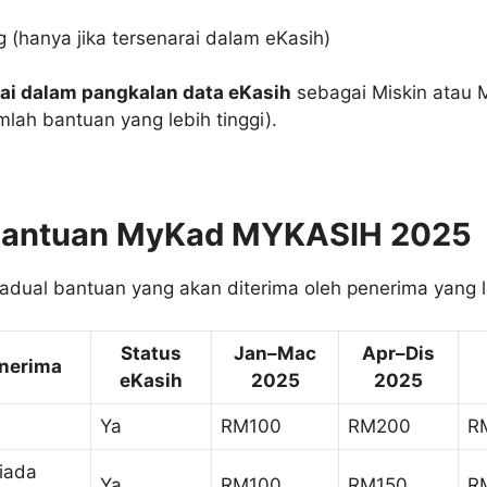
 (hanya jika tersenarai dalam eKasih)
ai dalam pangkalan data eKasih
sebagai Miskin atau 
mlah bantuan yang lebih tinggi).
antuan MyKad MYKASIH 2025
jadual bantuan yang akan diterima oleh penerima yang 
Status
Jan–Mac
Apr–Dis
enerima
eKasih
2025
2025
Ya
RM100
RM200
R
iada
Ya
RM100
RM150
R