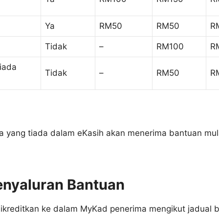
Ya
RM50
RM50
R
Tidak
–
RM100
R
iada
Tidak
–
RM50
R
a yang tiada dalam eKasih akan menerima bantuan mula
enyaluran Bantuan
ikreditkan ke dalam MyKad penerima mengikut jadual be