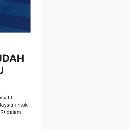
UDAH
U
iatif
aysia untuk
R) dalam