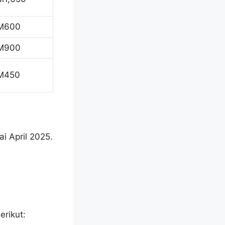
M600
M900
M450
i April 2025.
rikut: