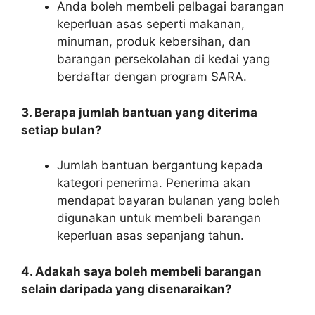
Anda boleh membeli pelbagai barangan
keperluan asas seperti makanan,
minuman, produk kebersihan, dan
barangan persekolahan di kedai yang
berdaftar dengan program SARA.
3. Berapa jumlah bantuan yang diterima
setiap bulan?
Jumlah bantuan bergantung kepada
kategori penerima. Penerima akan
mendapat bayaran bulanan yang boleh
digunakan untuk membeli barangan
keperluan asas sepanjang tahun.
4. Adakah saya boleh membeli barangan
selain daripada yang disenaraikan?