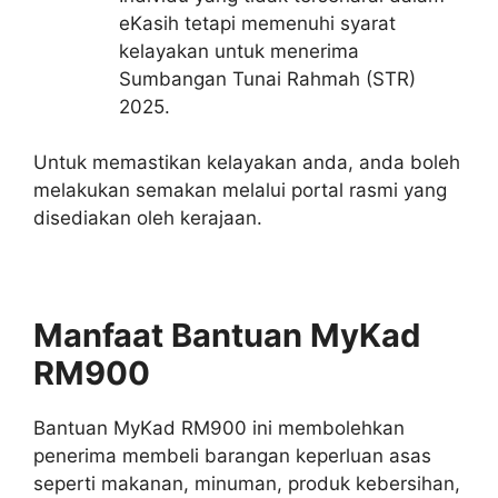
eKasih tetapi memenuhi syarat
kelayakan untuk menerima
Sumbangan Tunai Rahmah (STR)
2025.
Untuk memastikan kelayakan anda, anda boleh
melakukan semakan melalui portal rasmi yang
disediakan oleh kerajaan.
Manfaat Bantuan MyKad
RM900
Bantuan MyKad RM900 ini membolehkan
penerima membeli barangan keperluan asas
seperti makanan, minuman, produk kebersihan,