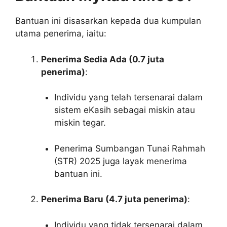
Bantuan ini disasarkan kepada dua kumpulan
utama penerima, iaitu:
Penerima Sedia Ada (0.7 juta
penerima)
:
Individu yang telah tersenarai dalam
sistem eKasih sebagai miskin atau
miskin tegar.
Penerima Sumbangan Tunai Rahmah
(STR) 2025 juga layak menerima
bantuan ini.
Penerima Baru (4.7 juta penerima)
:
Individu yang tidak tersenarai dalam