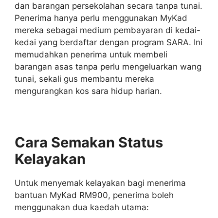
dan barangan persekolahan secara tanpa tunai.
Penerima hanya perlu menggunakan MyKad
mereka sebagai medium pembayaran di kedai-
kedai yang berdaftar dengan program SARA. Ini
memudahkan penerima untuk membeli
barangan asas tanpa perlu mengeluarkan wang
tunai, sekali gus membantu mereka
mengurangkan kos sara hidup harian.
Cara Semakan Status
Kelayakan
Untuk menyemak kelayakan bagi menerima
bantuan MyKad RM900, penerima boleh
menggunakan dua kaedah utama: