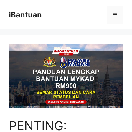
Skip
to
iBantuan
Menu
content
PENTING: