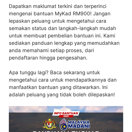
Dapatkan maklumat terkini dan terperinci
mengenai bantuan MyKad RM900! Jangan
lepaskan peluang untuk mengetahui cara
semakan status dan langkah-langkah mudah
untuk membuat pembelian bantuan ini. Kami
sediakan panduan lengkap yang memudahkan
anda memahami setiap proses, dari
pendaftaran hingga pengesahan.
Apa tunggu lagi? Baca sekarang untuk
mengetahui cara untuk mendapatkannya dan
manfaatkan bantuan yang ditawarkan. Ini
adalah peluang yang tidak boleh dilepaskan!