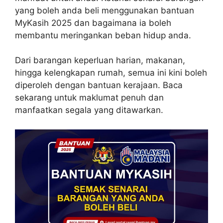
yang boleh anda beli menggunakan bantuan
MyKasih 2025 dan bagaimana ia boleh
membantu meringankan beban hidup anda.
Dari barangan keperluan harian, makanan,
hingga kelengkapan rumah, semua ini kini boleh
diperoleh dengan bantuan kerajaan. Baca
sekarang untuk maklumat penuh dan
manfaatkan segala yang ditawarkan.