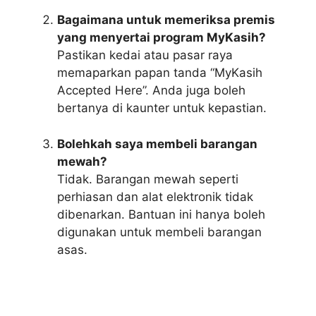
Bagaimana untuk memeriksa premis
yang menyertai program MyKasih?
Pastikan kedai atau pasar raya
memaparkan papan tanda “MyKasih
Accepted Here”. Anda juga boleh
bertanya di kaunter untuk kepastian.
Bolehkah saya membeli barangan
mewah?
Tidak. Barangan mewah seperti
perhiasan dan alat elektronik tidak
dibenarkan. Bantuan ini hanya boleh
digunakan untuk membeli barangan
asas.