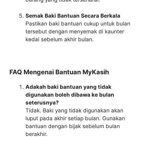
Semak Baki Bantuan Secara Berkala
Pastikan baki bantuan cukup untuk bulan
tersebut dengan menyemak di kaunter
kedai sebelum akhir bulan.
FAQ Mengenai Bantuan MyKasih
Adakah baki bantuan yang tidak
digunakan boleh dibawa ke bulan
seterusnya?
Tidak. Baki yang tidak digunakan akan
luput pada akhir setiap bulan. Gunakan
bantuan dengan bijak sebelum bulan
berakhir.