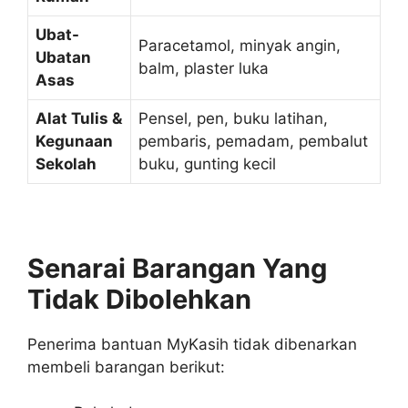
Ubat-
Paracetamol, minyak angin,
Ubatan
balm, plaster luka
Asas
Alat Tulis &
Pensel, pen, buku latihan,
Kegunaan
pembaris, pemadam, pembalut
Sekolah
buku, gunting kecil
Senarai Barangan Yang
Tidak Dibolehkan
Penerima bantuan MyKasih tidak dibenarkan
membeli barangan berikut: