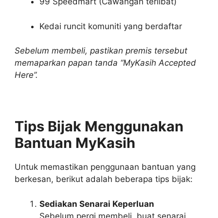
99 Speedmart (Cawangan terlibat)
Kedai runcit komuniti yang berdaftar
Sebelum membeli, pastikan premis tersebut
memaparkan papan tanda “MyKasih Accepted
Here”.
Tips Bijak Menggunakan
Bantuan MyKasih
Untuk memastikan penggunaan bantuan yang
berkesan, berikut adalah beberapa tips bijak:
Sediakan Senarai Keperluan
Sebelum pergi membeli, buat senarai