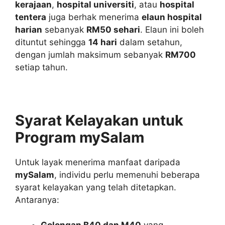
kerajaan
,
hospital universiti
, atau
hospital
tentera
juga berhak menerima
elaun hospital
harian
sebanyak
RM50 sehari
. Elaun ini boleh
dituntut sehingga
14 hari
dalam setahun,
dengan jumlah maksimum sebanyak
RM700
setiap tahun.
Syarat Kelayakan untuk
Program mySalam
Untuk layak menerima manfaat daripada
mySalam
, individu perlu memenuhi beberapa
syarat kelayakan yang telah ditetapkan.
Antaranya: