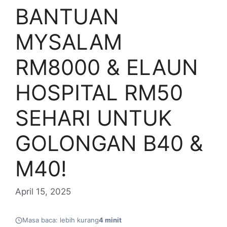
BANTUAN
MYSALAM
RM8000 & ELAUN
HOSPITAL RM50
SEHARI UNTUK
GOLONGAN B40 &
M40!
April 15, 2025
Masa baca: lebih kurang
4 minit