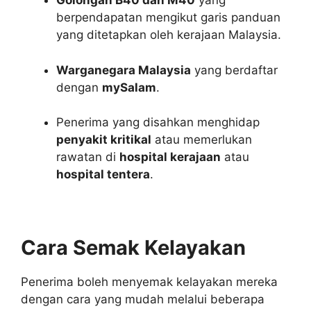
Golongan B40 dan M40
yang
berpendapatan mengikut garis panduan
yang ditetapkan oleh kerajaan Malaysia.
Warganegara Malaysia
yang berdaftar
dengan
mySalam
.
Penerima yang disahkan menghidap
penyakit kritikal
atau memerlukan
rawatan di
hospital kerajaan
atau
hospital tentera
.
Cara Semak Kelayakan
Penerima boleh menyemak kelayakan mereka
dengan cara yang mudah melalui beberapa