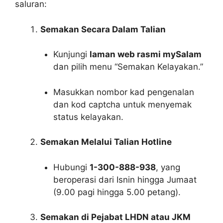
saluran:
Semakan Secara Dalam Talian
Kunjungi
laman web rasmi mySalam
dan pilih menu “Semakan Kelayakan.”
Masukkan nombor kad pengenalan
dan kod captcha untuk menyemak
status kelayakan.
Semakan Melalui Talian Hotline
Hubungi
1-300-888-938
, yang
beroperasi dari Isnin hingga Jumaat
(9.00 pagi hingga 5.00 petang).
Semakan di Pejabat LHDN atau JKM