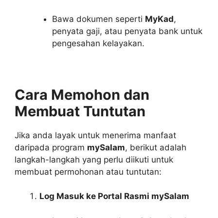
Bawa dokumen seperti
MyKad
,
penyata gaji, atau penyata bank untuk
pengesahan kelayakan.
Cara Memohon dan
Membuat Tuntutan
Jika anda layak untuk menerima manfaat
daripada program
mySalam
, berikut adalah
langkah-langkah yang perlu diikuti untuk
membuat permohonan atau tuntutan:
Log Masuk ke Portal Rasmi mySalam