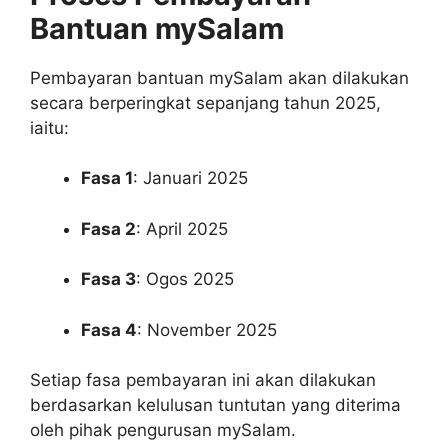
Bantuan mySalam
Pembayaran bantuan mySalam akan dilakukan
secara berperingkat sepanjang tahun 2025,
iaitu:
Fasa 1
: Januari 2025
Fasa 2
: April 2025
Fasa 3
: Ogos 2025
Fasa 4
: November 2025
Setiap fasa pembayaran ini akan dilakukan
berdasarkan kelulusan tuntutan yang diterima
oleh pihak pengurusan mySalam.