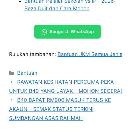
Bantuan Pelajar Sekolah vs IPT 2026:
Beza Duit dan Cara Mohon
Kongsi di WhatsApp
Rujukan tambahan:
Bantuan JKM Semua Jenis
Categories
Bantuan
RAWATAN KESIHATAN PERCUMA PEKA
UNTUK B40 YANG LAYAK – MOHON SEGERA!
B40 DAPAT RM900 MASUK TERUS KE
AKAUN – SEMAK STATUS TERKINI
SUMBANGAN ASAS RAHMAH