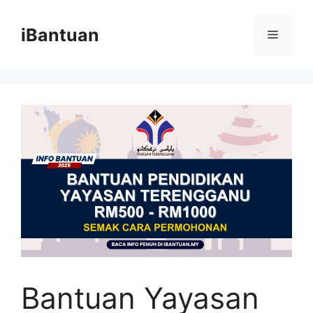
Skip
to
iBantuan
Menu
content
Bantuan Yayasan