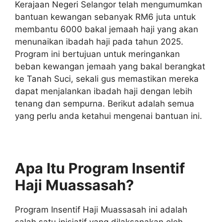
Kerajaan Negeri Selangor telah mengumumkan
bantuan kewangan sebanyak RM6 juta untuk
membantu 6000 bakal jemaah haji yang akan
menunaikan ibadah haji pada tahun 2025.
Program ini bertujuan untuk meringankan
beban kewangan jemaah yang bakal berangkat
ke Tanah Suci, sekali gus memastikan mereka
dapat menjalankan ibadah haji dengan lebih
tenang dan sempurna. Berikut adalah semua
yang perlu anda ketahui mengenai bantuan ini.
Apa Itu Program Insentif
Haji Muassasah?
Program Insentif Haji Muassasah ini adalah
salah satu inisiatif yang dilaksanakan oleh