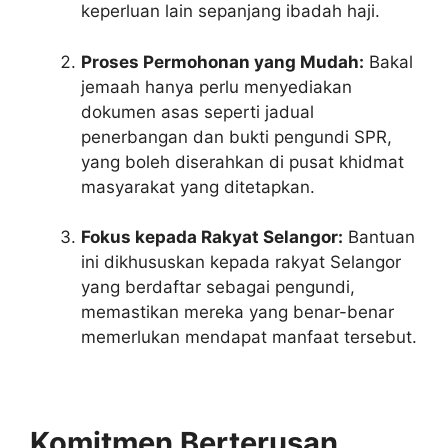
keperluan lain sepanjang ibadah haji.
Proses Permohonan yang Mudah:
Bakal
jemaah hanya perlu menyediakan
dokumen asas seperti jadual
penerbangan dan bukti pengundi SPR,
yang boleh diserahkan di pusat khidmat
masyarakat yang ditetapkan.
Fokus kepada Rakyat Selangor:
Bantuan
ini dikhususkan kepada rakyat Selangor
yang berdaftar sebagai pengundi,
memastikan mereka yang benar-benar
memerlukan mendapat manfaat tersebut.
Komitmen Berterusan