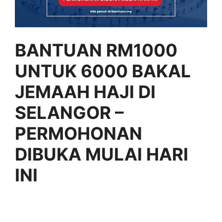
BANTUAN RM1000
UNTUK 6000 BAKAL
JEMAAH HAJI DI
SELANGOR –
PERMOHONAN
DIBUKA MULAI HARI
INI