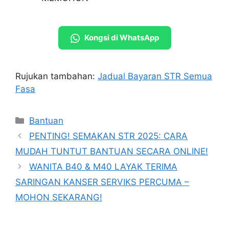
Kongsi di WhatsApp
Rujukan tambahan:
Jadual Bayaran STR Semua
Fasa
Categories
Bantuan
PENTING! SEMAKAN STR 2025: CARA
MUDAH TUNTUT BANTUAN SECARA ONLINE!
WANITA B40 & M40 LAYAK TERIMA
SARINGAN KANSER SERVIKS PERCUMA –
MOHON SEKARANG!