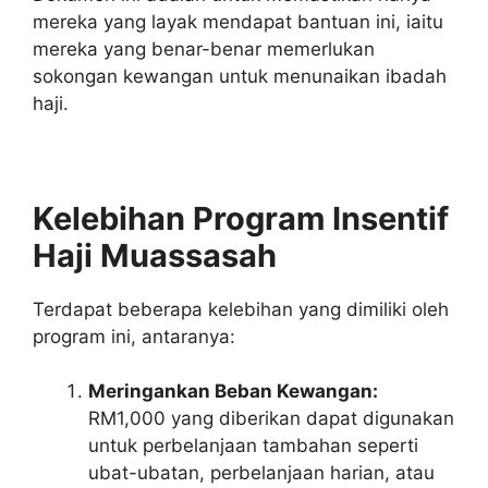
mereka yang layak mendapat bantuan ini, iaitu
mereka yang benar-benar memerlukan
sokongan kewangan untuk menunaikan ibadah
haji.
Kelebihan Program Insentif
Haji Muassasah
Terdapat beberapa kelebihan yang dimiliki oleh
program ini, antaranya:
Meringankan Beban Kewangan:
RM1,000 yang diberikan dapat digunakan
untuk perbelanjaan tambahan seperti
ubat-ubatan, perbelanjaan harian, atau