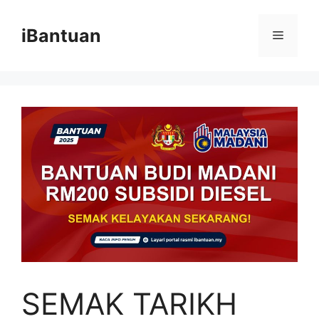
Skip
to
iBantuan
Menu
content
SEMAK TARIKH