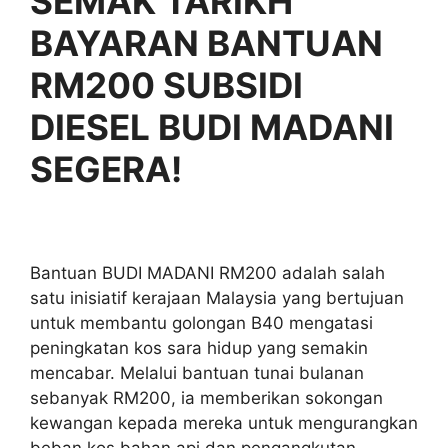
SEMAK TARIKH
BAYARAN BANTUAN
RM200 SUBSIDI
DIESEL BUDI MADANI
SEGERA!
Bantuan BUDI MADANI RM200 adalah salah
satu inisiatif kerajaan Malaysia yang bertujuan
untuk membantu golongan B40 mengatasi
peningkatan kos sara hidup yang semakin
mencabar. Melalui bantuan tunai bulanan
sebanyak RM200, ia memberikan sokongan
kewangan kepada mereka untuk mengurangkan
beban kos bahan api dan pengangkutan.