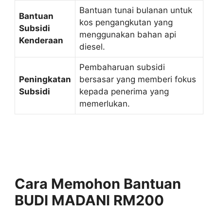
Bantuan tunai bulanan untuk
Bantuan
kos pengangkutan yang
Subsidi
menggunakan bahan api
Kenderaan
diesel.
Pembaharuan subsidi
Peningkatan
bersasar yang memberi fokus
Subsidi
kepada penerima yang
memerlukan.
Cara Memohon Bantuan
BUDI MADANI RM200