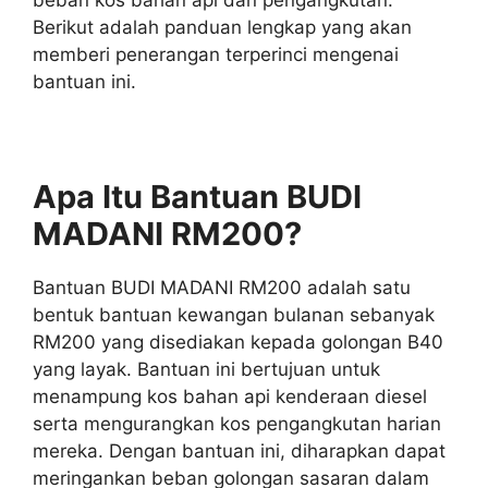
Berikut adalah panduan lengkap yang akan
memberi penerangan terperinci mengenai
bantuan ini.
Apa Itu Bantuan BUDI
MADANI RM200?
Bantuan BUDI MADANI RM200 adalah satu
bentuk bantuan kewangan bulanan sebanyak
RM200 yang disediakan kepada golongan B40
yang layak. Bantuan ini bertujuan untuk
menampung kos bahan api kenderaan diesel
serta mengurangkan kos pengangkutan harian
mereka. Dengan bantuan ini, diharapkan dapat
meringankan beban golongan sasaran dalam