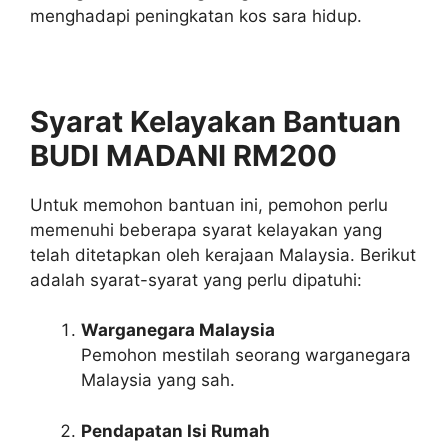
menghadapi peningkatan kos sara hidup.
Syarat Kelayakan Bantuan
BUDI MADANI RM200
Untuk memohon bantuan ini, pemohon perlu
memenuhi beberapa syarat kelayakan yang
telah ditetapkan oleh kerajaan Malaysia. Berikut
adalah syarat-syarat yang perlu dipatuhi:
Warganegara Malaysia
Pemohon mestilah seorang warganegara
Malaysia yang sah.
Pendapatan Isi Rumah