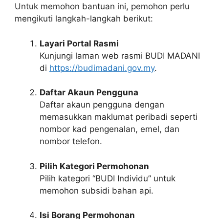
Untuk memohon bantuan ini, pemohon perlu
mengikuti langkah-langkah berikut:
Layari Portal Rasmi
Kunjungi laman web rasmi BUDI MADANI
di
https://budimadani.gov.my
.
Daftar Akaun Pengguna
Daftar akaun pengguna dengan
memasukkan maklumat peribadi seperti
nombor kad pengenalan, emel, dan
nombor telefon.
Pilih Kategori Permohonan
Pilih kategori “BUDI Individu” untuk
memohon subsidi bahan api.
Isi Borang Permohonan