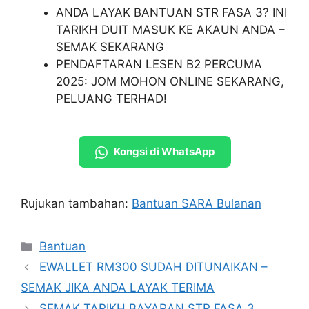
ANDA LAYAK BANTUAN STR FASA 3? INI
TARIKH DUIT MASUK KE AKAUN ANDA –
SEMAK SEKARANG
PENDAFTARAN LESEN B2 PERCUMA
2025: JOM MOHON ONLINE SEKARANG,
PELUANG TERHAD!
Kongsi di WhatsApp
Rujukan tambahan:
Bantuan SARA Bulanan
Categories
Bantuan
EWALLET RM300 SUDAH DITUNAIKAN –
SEMAK JIKA ANDA LAYAK TERIMA
SEMAK TARIKH BAYARAN STR FASA 3