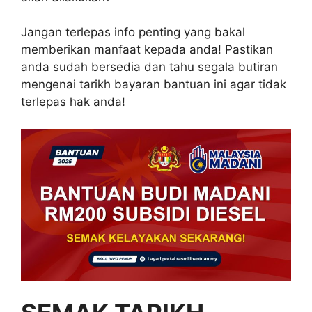
Jangan terlepas info penting yang bakal
memberikan manfaat kepada anda! Pastikan
anda sudah bersedia dan tahu segala butiran
mengenai tarikh bayaran bantuan ini agar tidak
terlepas hak anda!