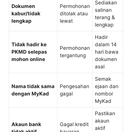
Sediakan
Dokumen
Permohonan
salinan
kabur/tidak
ditolak atau
terang &
lengkap
lewat
lengkap
Hadir
Tidak hadir ke
dalam 14
Permohonan
PKMD selepas
hari bawa
tergantung
mohon online
dokumen
asal
Semak
Nama tidak sama
Pengesahan
ejaan dan
dengan MyKad
gagal
nombor
MyKad
Pastikan
akaun
Akaun bank
Gagal kredit
aktif
tidak aktif
bayaran