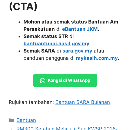
(CTA)
Mohon atau semak status Bantuan Am
Persekutuan
di
eBantuan JKM
.
Semak status STR
di
bantuantunai.hasil.gov.my
.
Semak SARA
di
sara.gov.my
atau
panduan pengguna di
mykasih.com.my
.
Kongsi di WhatsApp
Rujukan tambahan:
Bantuan SARA Bulanan
Categories
Bantuan
RM300 Setahun Melalui i-Suri KWSP 2026: