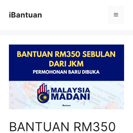
Skip
to
iBantuan
Menu
content
BANTUAN RM350