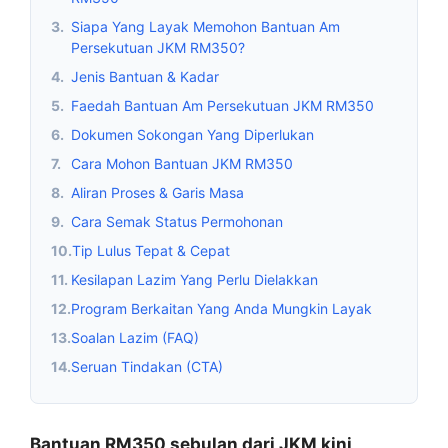
3.
Siapa Yang Layak Memohon Bantuan Am
Persekutuan JKM RM350?
4.
Jenis Bantuan & Kadar
5.
Faedah Bantuan Am Persekutuan JKM RM350
6.
Dokumen Sokongan Yang Diperlukan
7.
Cara Mohon Bantuan JKM RM350
8.
Aliran Proses & Garis Masa
9.
Cara Semak Status Permohonan
10.
Tip Lulus Tepat & Cepat
11.
Kesilapan Lazim Yang Perlu Dielakkan
12.
Program Berkaitan Yang Anda Mungkin Layak
13.
Soalan Lazim (FAQ)
14.
Seruan Tindakan (CTA)
Bantuan RM350 sebulan dari JKM kini