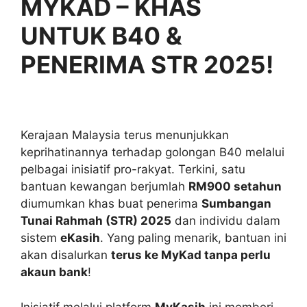
MYKAD – KHAS
UNTUK B40 &
PENERIMA STR 2025!
Kerajaan Malaysia terus menunjukkan
keprihatinannya terhadap golongan B40 melalui
pelbagai inisiatif pro-rakyat. Terkini, satu
bantuan kewangan berjumlah
RM900 setahun
diumumkan khas buat penerima
Sumbangan
Tunai Rahmah (STR) 2025
dan individu dalam
sistem
eKasih
. Yang paling menarik, bantuan ini
akan disalurkan
terus ke MyKad tanpa perlu
akaun bank
!
Inisiatif melalui platform
MyKasih
ini memberi