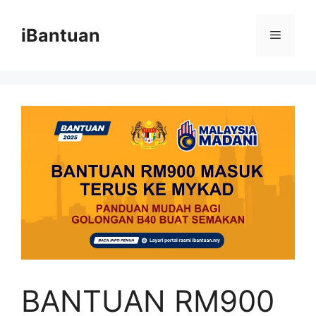
Skip
to
iBantuan
Menu
content
BANTUAN RM900