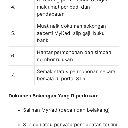
4.
maklumat peribadi dan
pendapatan
Muat naik dokumen sokongan
5.
seperti MyKad, slip gaji, buku
bank
Hantar permohonan dan simpan
6.
nombor rujukan
Semak status permohonan secara
7.
berkala di portal STR
Dokumen Sokongan Yang Diperlukan:
Salinan MyKad (depan dan belakang)
Slip gaji atau penyata pendapatan terkini