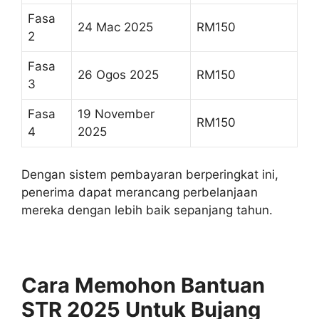
Fasa
24 Mac 2025
RM150
2
Fasa
26 Ogos 2025
RM150
3
Fasa
19 November
RM150
4
2025
Dengan sistem pembayaran berperingkat ini,
penerima dapat merancang perbelanjaan
mereka dengan lebih baik sepanjang tahun.
Cara Memohon Bantuan
STR 2025 Untuk Bujang