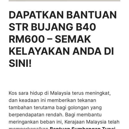
DAPATKAN BANTUAN
STR BUJANG B40
RM600 – SEMAK
KELAYAKAN ANDA DI
SINI!
Kos sara hidup di Malaysia terus meningkat,
dan keadaan ini memberikan tekanan
tambahan terutama bagi golongan yang
berpendapatan rendah. Bagi membantu
meringankan beban ini, Kerajaan Malaysia telah
memperkenalkan
Bantuan Sumbangan Tunai