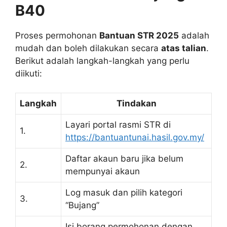
B40
Proses permohonan
Bantuan STR 2025
adalah
mudah dan boleh dilakukan secara
atas talian
.
Berikut adalah langkah-langkah yang perlu
diikuti:
Langkah
Tindakan
Layari portal rasmi STR di
1.
https://bantuantunai.hasil.gov.my/
Daftar akaun baru jika belum
2.
mempunyai akaun
Log masuk dan pilih kategori
3.
“Bujang”
Isi borang permohonan dengan