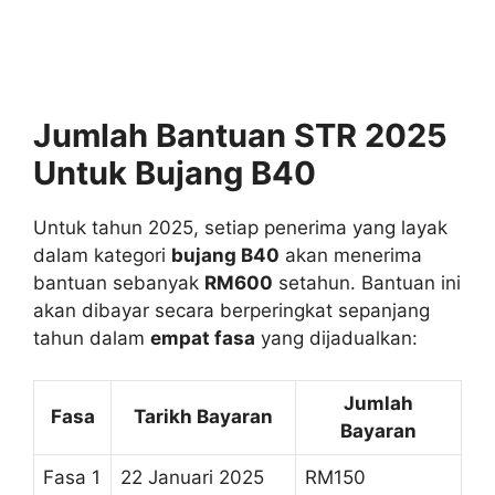
Jumlah Bantuan STR 2025
Untuk Bujang B40
Untuk tahun 2025, setiap penerima yang layak
dalam kategori
bujang B40
akan menerima
bantuan sebanyak
RM600
setahun. Bantuan ini
akan dibayar secara berperingkat sepanjang
tahun dalam
empat fasa
yang dijadualkan:
Jumlah
Fasa
Tarikh Bayaran
Bayaran
Fasa 1
22 Januari 2025
RM150