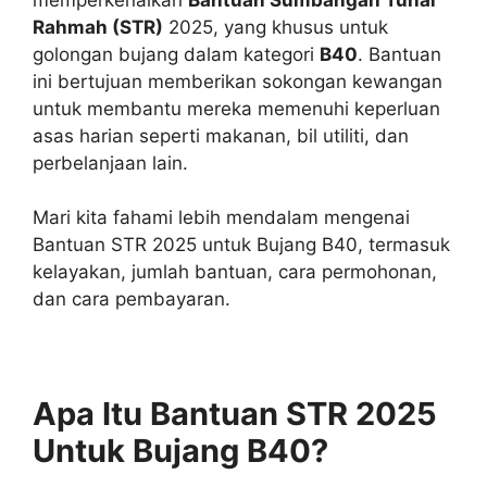
Rahmah (STR)
2025, yang khusus untuk
golongan bujang dalam kategori
B40
. Bantuan
ini bertujuan memberikan sokongan kewangan
untuk membantu mereka memenuhi keperluan
asas harian seperti makanan, bil utiliti, dan
perbelanjaan lain.
Mari kita fahami lebih mendalam mengenai
Bantuan STR 2025 untuk Bujang B40, termasuk
kelayakan, jumlah bantuan, cara permohonan,
dan cara pembayaran.
Apa Itu Bantuan STR 2025
Untuk Bujang B40?