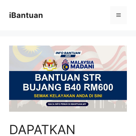
Skip
to
iBantuan
Menu
content
DAPATKAN