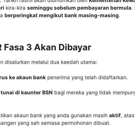
:
Tarikh rasmi akan diumumkan oleh
Kementerian Kew
ri
kira-kira
seminggu sebelum pembayaran bermula
.
ra
berperingkat mengikut bank masing-masing
.
 Fasa 3 Akan Dibayar
n disalurkan melalui dua kaedah utama:
erus ke akaun bank
penerima yang telah didaftarkan.
tunai di kaunter BSN
bagi mereka yang tidak mempun
tikan akaun bank yang anda gunakan masih
aktif
, ata
asangan yang sah semasa permohonan dibuat.