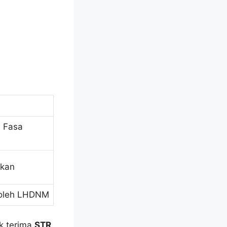
 Fasa
skan
n oleh LHDNM
ak terima
STR