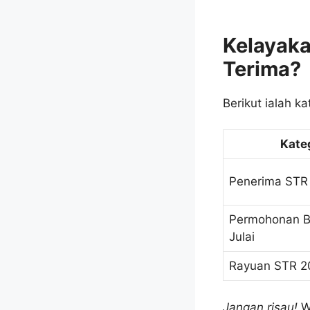
Kelayaka
Terima?
Berikut ialah k
Kate
Penerima STR 
Permohonan B
Julai
Rayuan STR 2
Jangan risau!
Wa