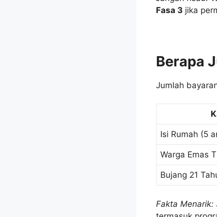
Fasa 3
jika per
Berapa J
Jumlah bayaran
K
Isi Rumah (5 a
Warga Emas T
Bujang 21 Tah
Fakta Menarik:
termasuk prog