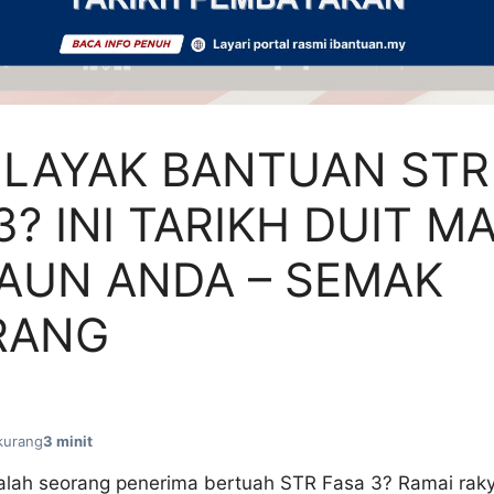
 LAYAK BANTUAN STR
3? INI TARIKH DUIT M
AUN ANDA – SEMAK
RANG
kurang
3 minit
lah seorang penerima bertuah STR Fasa 3? Ramai raky