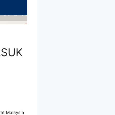
ASUK
at Malaysia