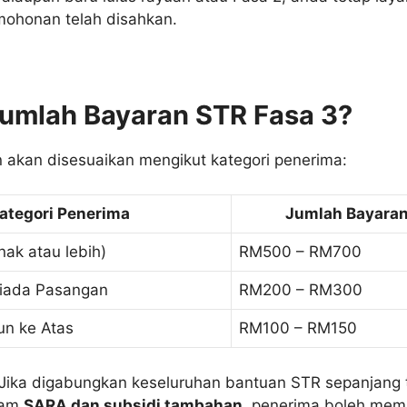
mohonan telah disahkan.
umlah Bayaran STR Fasa 3?
 akan disesuaikan mengikut kategori penerima:
ategori Penerima
Jumlah Bayaran
nak atau lebih)
RM500 – RM700
iada Pasangan
RM200 – RM300
un ke Atas
RM100 – RM150
Jika digabungkan keseluruhan bantuan STR sepanjang 
ram
SARA dan subsidi tambahan
, penerima boleh mem