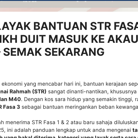
LAYAK BANTUAN STR FASA
RIKH DUIT MASUK KE AKA
– SEMAK SEKARANG
ekonomi yang mencabar hari ini, bantuan kerajaan sepe
nai Rahmah (STR)
sangat dinanti-nantikan, khususnya
dan M40
. Dengan kos sara hidup yang semakin tinggi, 
R Fasa 3
sebagai bantuan meringankan beban kewangan
ah menerima STR Fasa 1 & 2 atau baru sahaja diluluskan
5, ini adalah panduan lengkap untuk anda mengenai
ta
h yang bakal diterima, kategori yang layak serta car