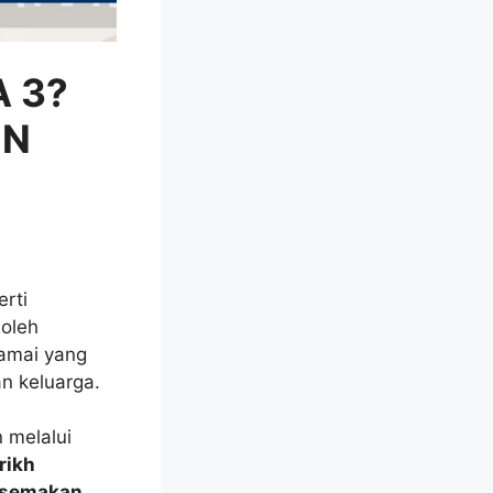
 3?
UN
rti
 oleh
ramai yang
 keluarga.
 melalui
rikh
a semakan