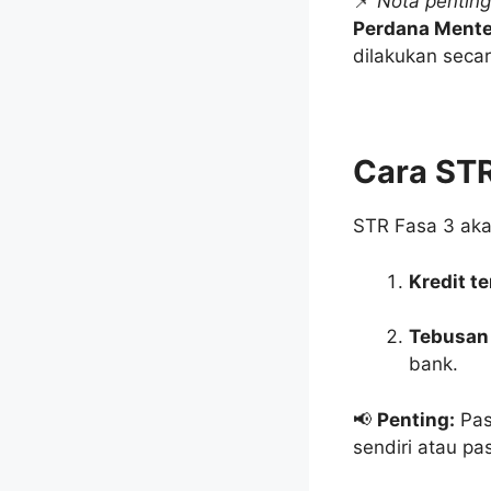
📌
Nota penting
Perdana Mente
dilakukan seca
Cara STR
STR Fasa 3 aka
Kredit t
Tebusan 
bank.
📢
Penting:
Pas
sendiri atau p