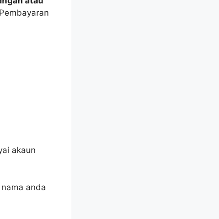
angan atau
 Pembayaran
yai akaun
s nama anda