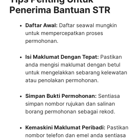
Penerima Bantuan STR
Daftar Awal:
Daftar seawal mungkin
untuk mempercepatkan proses
permohonan.
Isi Maklumat Dengan Tepat:
Pastikan
anda mengisi maklumat dengan betul
untuk mengelakkan sebarang kelewatan
atau penolakan permohonan.
Simpan Bukti Permohonan:
Sentiasa
simpan nombor rujukan dan salinan
borang permohonan sebagai rekod.
Kemaskini Maklumat Peribadi:
Pastikan
nombor telefon dan emel anda sentiasa