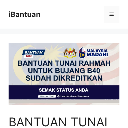
Skip
to
iBantuan
Menu
content
BANTUAN TUNAI