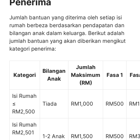
Penerima
Jumlah bantuan yang diterima oleh setiap isi
rumah berbeza berdasarkan pendapatan dan
bilangan anak dalam keluarga. Berikut adalah
jumlah bantuan yang akan diberikan mengikut
kategori penerima:
Jumlah
Bilangan
Kategori
Maksimum
Fasa 1
Fas
Anak
(RM)
Isi Rumah
≤
Tiada
RM1,000
RM500
RM1
RM2,500
Isi Rumah
RM2,501
1-2 Anak
RM1,500
RM500
RM