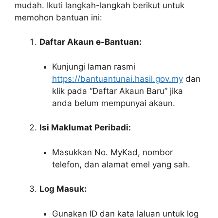
mudah. Ikuti langkah-langkah berikut untuk
memohon bantuan ini:
Daftar Akaun e-Bantuan:
Kunjungi laman rasmi
https://bantuantunai.hasil.gov.my
dan
klik pada “Daftar Akaun Baru” jika
anda belum mempunyai akaun.
Isi Maklumat Peribadi:
Masukkan No. MyKad, nombor
telefon, dan alamat emel yang sah.
Log Masuk:
Gunakan ID dan kata laluan untuk log