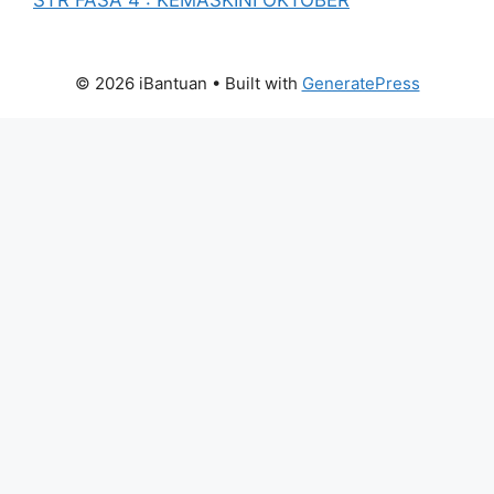
STR FASA 4 : KEMASKINI OKTOBER
© 2026 iBantuan
• Built with
GeneratePress