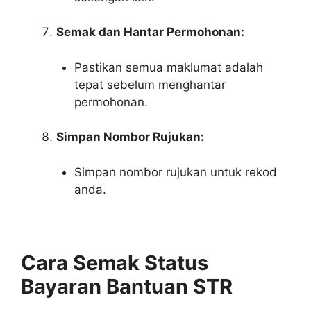
Semak dan Hantar Permohonan:
Pastikan semua maklumat adalah
tepat sebelum menghantar
permohonan.
Simpan Nombor Rujukan:
Simpan nombor rujukan untuk rekod
anda.
Cara Semak Status
Bayaran Bantuan STR