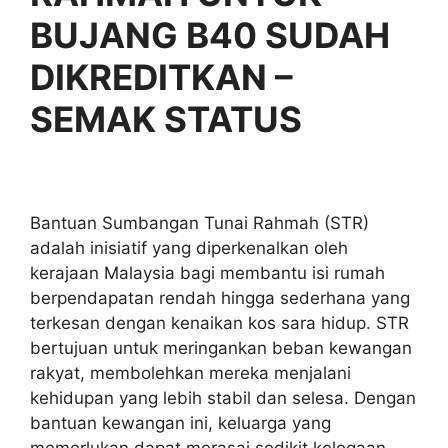
BUJANG B40 SUDAH
DIKREDITKAN –
SEMAK STATUS
Bantuan Sumbangan Tunai Rahmah (STR)
adalah inisiatif yang diperkenalkan oleh
kerajaan Malaysia bagi membantu isi rumah
berpendapatan rendah hingga sederhana yang
terkesan dengan kenaikan kos sara hidup. STR
bertujuan untuk meringankan beban kewangan
rakyat, membolehkan mereka menjalani
kehidupan yang lebih stabil dan selesa. Dengan
bantuan kewangan ini, keluarga yang
memerlukan dapat merasai sedikit kelegaan