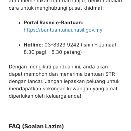
atau memerlukan bantuan lanjut, berikut adalah
cara untuk menghubungi pusat khidmat:
Portal Rasmi e-Bantuan:
https://bantuantunai.hasil.gov.my
Hotline:
03-8323 9242 (Isnin – Jumaat,
8.30 pagi – 5.30 petang)
Dengan mengikuti panduan ini, anda akan
dapat memohon dan menerima bantuan STR
dengan lancar. Jangan lepaskan peluang untuk
mendapatkan sokongan kewangan yang amat
diperlukan oleh keluarga anda!
FAQ (Soalan Lazim)