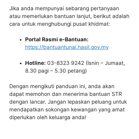
Jika anda mempunyai sebarang pertanyaan
atau memerlukan bantuan lanjut, berikut adalah
cara untuk menghubungi pusat khidmat:
Portal Rasmi e-Bantuan:
https://bantuantunai.hasil.gov.my
Hotline:
03-8323 9242 (Isnin – Jumaat,
8.30 pagi – 5.30 petang)
Dengan mengikuti panduan ini, anda akan
dapat memohon dan menerima bantuan STR
dengan lancar. Jangan lepaskan peluang untuk
mendapatkan sokongan kewangan yang amat
diperlukan oleh keluarga anda!