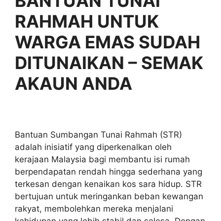
BANTUAN TUNAI
RAHMAH UNTUK
WARGA EMAS SUDAH
DITUNAIKAN – SEMAK
AKAUN ANDA
Bantuan Sumbangan Tunai Rahmah (STR)
adalah inisiatif yang diperkenalkan oleh
kerajaan Malaysia bagi membantu isi rumah
berpendapatan rendah hingga sederhana yang
terkesan dengan kenaikan kos sara hidup. STR
bertujuan untuk meringankan beban kewangan
rakyat, membolehkan mereka menjalani
kehidupan yang lebih stabil dan selesa. Dengan