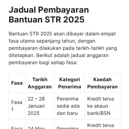
Jadual Pembayaran
Bantuan STR 2025
Bantuan STR 2025 akan dibayar dalam empat
fasa utama sepanjang tahun, dengan
pembayaran dilakukan pada tarikh-tarikh yang
ditetapkan. Berikut adalah jadual anggaran
pembayaran bagi setiap fasa:
Tarikh
Kategori
Kaedah
Fasa
Anggaran
Penerima
Pembayaran
22 – 28
Penerima
Kredit terus
Fasa
Januari
sedia ada
ke akaun
1
2025
dan baru
bank/BSN
Kredit terus
Fasa
24 Mac
Penerima