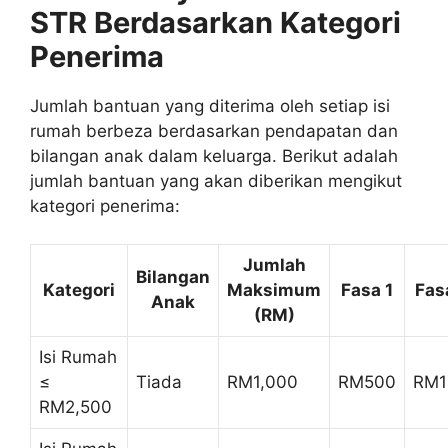
STR Berdasarkan Kategori
Penerima
Jumlah bantuan yang diterima oleh setiap isi
rumah berbeza berdasarkan pendapatan dan
bilangan anak dalam keluarga. Berikut adalah
jumlah bantuan yang akan diberikan mengikut
kategori penerima:
Jumlah
Bilangan
Kategori
Maksimum
Fasa 1
Fas
Anak
(RM)
Isi Rumah
≤
Tiada
RM1,000
RM500
RM1
RM2,500