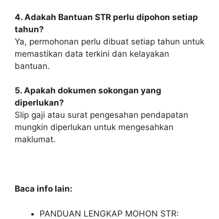
4. Adakah Bantuan STR perlu dipohon setiap
tahun?
Ya, permohonan perlu dibuat setiap tahun untuk
memastikan data terkini dan kelayakan
bantuan.
5. Apakah dokumen sokongan yang
diperlukan?
Slip gaji atau surat pengesahan pendapatan
mungkin diperlukan untuk mengesahkan
maklumat.
Baca info lain:
PANDUAN LENGKAP MOHON STR: