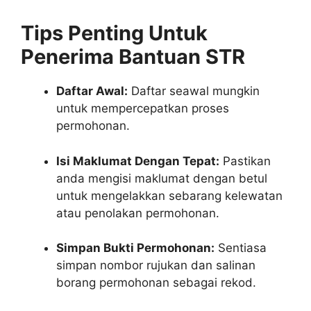
Tips Penting Untuk
Penerima Bantuan STR
Daftar Awal:
Daftar seawal mungkin
untuk mempercepatkan proses
permohonan.
Isi Maklumat Dengan Tepat:
Pastikan
anda mengisi maklumat dengan betul
untuk mengelakkan sebarang kelewatan
atau penolakan permohonan.
Simpan Bukti Permohonan:
Sentiasa
simpan nombor rujukan dan salinan
borang permohonan sebagai rekod.