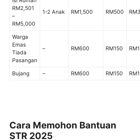
Isi Rumah
RM2,501
1-2 Anak
RM1,500
RM500
RM
–
RM5,000
Warga
Emas
–
RM600
RM150
RM1
Tiada
Pasangan
Bujang
–
RM600
RM150
RM1
Cara Memohon Bantuan
STR 2025