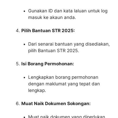
Gunakan ID dan kata laluan untuk log
masuk ke akaun anda.
Pilih Bantuan STR 2025:
Dari senarai bantuan yang disediakan,
pilih Bantuan STR 2025.
Isi Borang Permohonan:
Lengkapkan borang permohonan
dengan maklumat yang tepat dan
lengkap.
Muat Naik Dokumen Sokongan:
Muat naik dokumen yang diperlukan