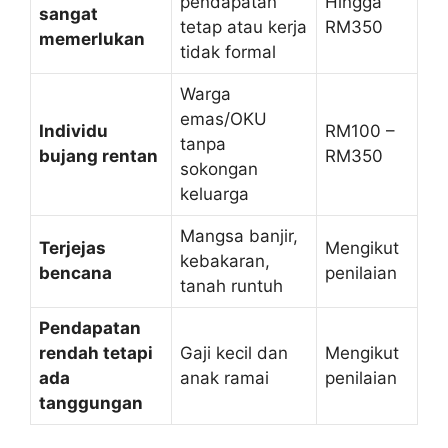
pendapatan
Hingga
sangat
tetap atau kerja
RM350
memerlukan
tidak formal
Warga
emas/OKU
Individu
RM100 –
tanpa
bujang rentan
RM350
sokongan
keluarga
Mangsa banjir,
Terjejas
Mengikut
kebakaran,
bencana
penilaian
tanah runtuh
Pendapatan
rendah tetapi
Gaji kecil dan
Mengikut
ada
anak ramai
penilaian
tanggungan