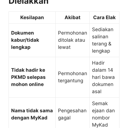
Dielakkan
Kesilapan
Akibat
Cara Elak
Sediakan
Dokumen
Permohonan
salinan
kabur/tidak
ditolak atau
terang &
lengkap
lewat
lengkap
Hadir
Tidak hadir ke
dalam 14
Permohonan
PKMD selepas
hari bawa
tergantung
mohon online
dokumen
asal
Semak
Nama tidak sama
Pengesahan
ejaan dan
dengan MyKad
gagal
nombor
MyKad