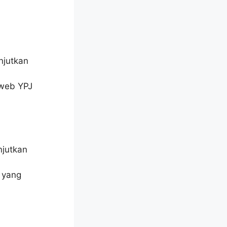
njutkan
 web YPJ
njutkan
yang