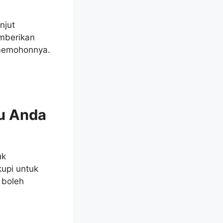
njut
emberikan
 memohonnya.
lu Anda
uk
upi untuk
 boleh