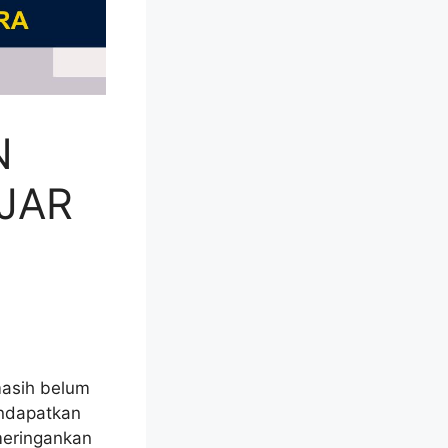
N
JAR
asih belum
endapatkan
eringankan