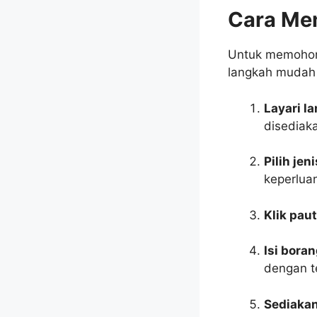
Cara Me
Untuk memohon 
langkah mudah 
Layari l
disediak
Pilih jen
keperlua
Klik pau
Isi bora
dengan tel
Sediaka