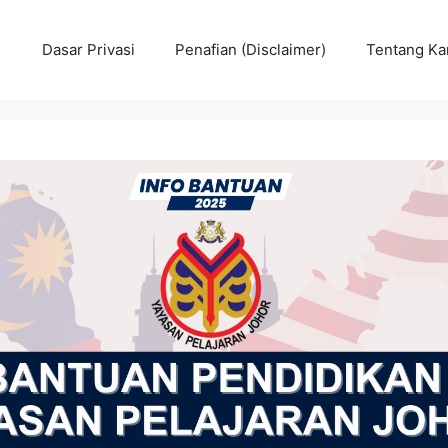
Dasar Privasi
Penafian (Disclaimer)
Tentang Ka