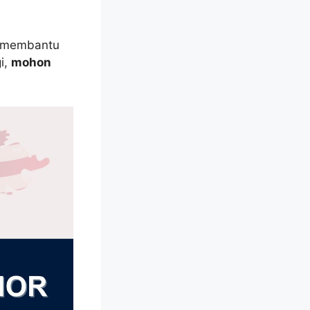
eh membantu
i,
mohon