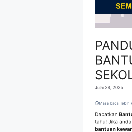
PAND
BANT
SEKOL
Julai 28, 2025
Masa baca: lebih 
Dapatkan
Bant
tahu! Jika anda
bantuan kewa