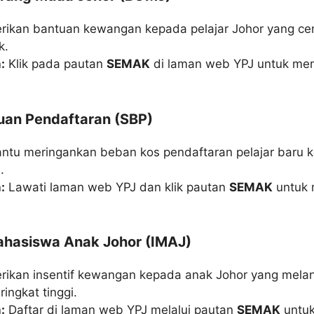
ikan bantuan kewangan kepada pelajar Johor yang ce
k.
:
Klik pada pautan
SEMAK
di laman web YPJ untuk me
uan Pendaftaran (SBP)
u meringankan beban kos pendaftaran pelajar baru ke 
.
:
Lawati laman web YPJ dan klik pautan
SEMAK
untuk 
Mahasiswa Anak Johor (IMAJ)
kan insentif kewangan kepada anak Johor yang melan
ingkat tinggi.
:
Daftar di laman web YPJ melalui pautan
SEMAK
untu