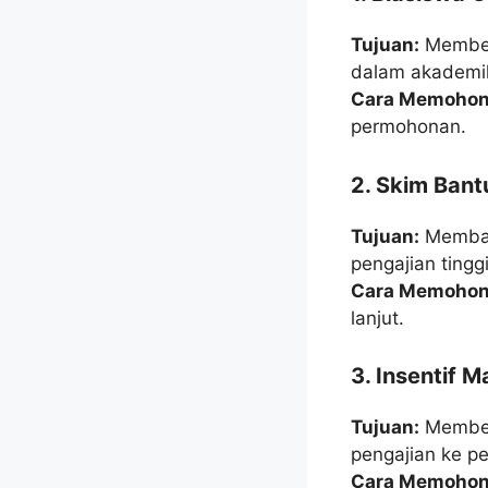
Tujuan:
Member
dalam akademi
Cara Memohon
permohonan.
2. Skim Bant
Tujuan:
Membant
pengajian tinggi
Cara Memohon
lanjut.
3. Insentif 
Tujuan:
Memberi
pengajian ke per
Cara Memohon