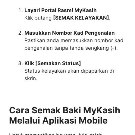
Layari Portal Rasmi MyKasih
Klik butang
[SEMAK KELAYAKAN]
.
Masukkan Nombor Kad Pengenalan
Pastikan anda memasukkan nombor kad
pengenalan tanpa tanda sengkang (-).
Klik [Semakan Status]
Status kelayakan akan dipaparkan di
skrin.
Cara Semak Baki MyKasih
Melalui Aplikasi Mobile