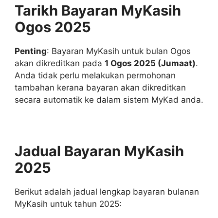
Tarikh Bayaran MyKasih
Ogos 2025
Penting
: Bayaran MyKasih untuk bulan Ogos
akan dikreditkan pada
1 Ogos 2025 (Jumaat)
.
Anda tidak perlu melakukan permohonan
tambahan kerana bayaran akan dikreditkan
secara automatik ke dalam sistem MyKad anda.
Jadual Bayaran MyKasih
2025
Berikut adalah jadual lengkap bayaran bulanan
MyKasih untuk tahun 2025: