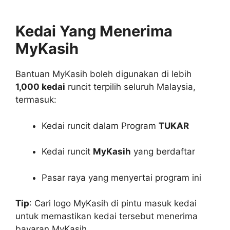
Kedai Yang Menerima
MyKasih
Bantuan MyKasih boleh digunakan di lebih
1,000 kedai
runcit terpilih seluruh Malaysia,
termasuk:
Kedai runcit dalam Program
TUKAR
Kedai runcit
MyKasih
yang berdaftar
Pasar raya yang menyertai program ini
Tip
: Cari logo MyKasih di pintu masuk kedai
untuk memastikan kedai tersebut menerima
bayaran MyKasih.