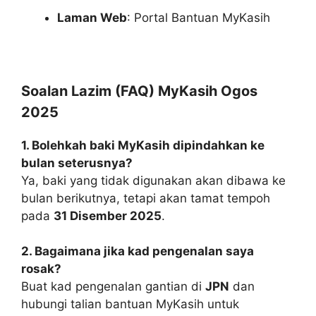
Laman Web
: Portal Bantuan MyKasih
Soalan Lazim (FAQ) MyKasih Ogos
2025
1. Bolehkah baki MyKasih dipindahkan ke
bulan seterusnya?
Ya, baki yang tidak digunakan akan dibawa ke
bulan berikutnya, tetapi akan tamat tempoh
pada
31 Disember 2025
.
2. Bagaimana jika kad pengenalan saya
rosak?
Buat kad pengenalan gantian di
JPN
dan
hubungi talian bantuan MyKasih untuk