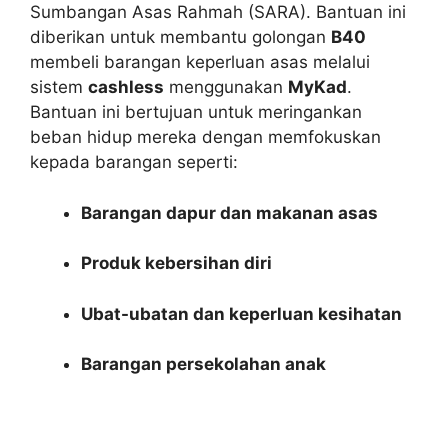
Sumbangan Asas Rahmah (SARA). Bantuan ini
diberikan untuk membantu golongan
B40
membeli barangan keperluan asas melalui
sistem
cashless
menggunakan
MyKad
.
Bantuan ini bertujuan untuk meringankan
beban hidup mereka dengan memfokuskan
kepada barangan seperti:
Barangan dapur dan makanan asas
Produk kebersihan diri
Ubat-ubatan dan keperluan kesihatan
Barangan persekolahan anak