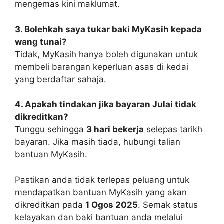
mengemas kini maklumat.
3. Bolehkah saya tukar baki MyKasih kepada
wang tunai?
Tidak, MyKasih hanya boleh digunakan untuk
membeli barangan keperluan asas di kedai
yang berdaftar sahaja.
4. Apakah tindakan jika bayaran Julai tidak
dikreditkan?
Tunggu sehingga
3 hari bekerja
selepas tarikh
bayaran. Jika masih tiada, hubungi talian
bantuan MyKasih.
Pastikan anda tidak terlepas peluang untuk
mendapatkan bantuan MyKasih yang akan
dikreditkan pada
1 Ogos 2025
. Semak status
kelayakan dan baki bantuan anda melalui