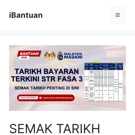
Skip
to
iBantuan
Menu
content
SEMAK TARIKH