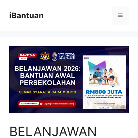
Skip
to
iBantuan
Menu
content
BELANJAWAN