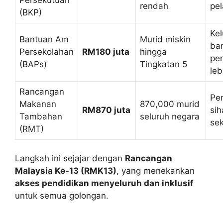
rendah
pel
(BKP)
Ke
Bantuan Am
Murid miskin
ba
Persekolahan
RM180 juta
hingga
per
(BAPs)
Tingkatan 5
leb
Rancangan
Pe
Makanan
870,000 murid
RM870 juta
sih
Tambahan
seluruh negara
se
(RMT)
Langkah ini sejajar dengan
Rancangan
Malaysia Ke-13 (RMK13)
, yang menekankan
akses pendidikan menyeluruh dan inklusif
untuk semua golongan.