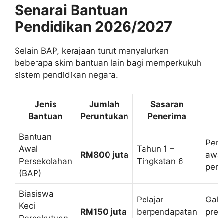
Senarai Bantuan
Pendidikan 2026/2027
Selain BAP, kerajaan turut menyalurkan
beberapa skim bantuan lain bagi memperkukuh
sistem pendidikan negara.
Jenis
Jumlah
Sasaran
Bantuan
Peruntukan
Penerima
Bantuan
Pe
Awal
Tahun 1 –
RM800 juta
aw
Persekolahan
Tingkatan 6
pe
(BAP)
Biasiswa
Pelajar
Ga
Kecil
RM150 juta
berpendapatan
pre
Persekutuan