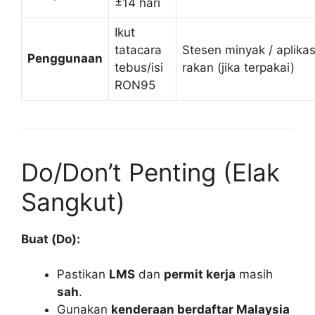
±14 hari
Ikut
tatacara
Stesen minyak / aplikas
Penggunaan
tebus/isi
rakan (jika terpakai)
RON95
Do/Don’t Penting (Elak
Sangkut)
Buat (Do):
Pastikan
LMS
dan
permit kerja
masih
sah
.
Gunakan
kenderaan berdaftar Malaysia