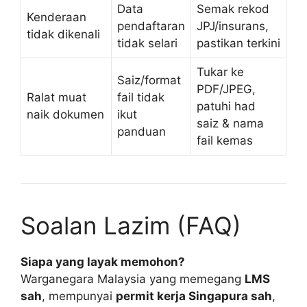
Data
Semak rekod
Kenderaan
pendaftaran
JPJ/insurans,
tidak dikenali
tidak selari
pastikan terkini
Tukar ke
Saiz/format
PDF/JPEG,
Ralat muat
fail tidak
patuhi had
naik dokumen
ikut
saiz & nama
panduan
fail kemas
Soalan Lazim (FAQ)
Siapa yang layak memohon?
Warganegara Malaysia yang memegang
LMS
sah
, mempunyai
permit kerja Singapura sah
,