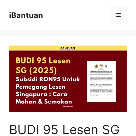
Skip
to
iBantuan
Menu
content
BUDI 95 Lesen SG