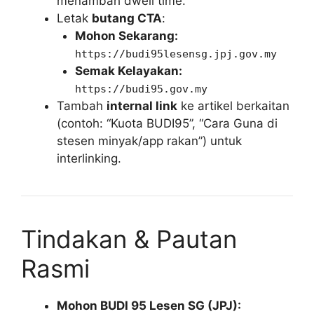
menambah dwell time.
Letak
butang CTA
:
Mohon Sekarang:
https://budi95lesensg.jpj.gov.my
Semak Kelayakan:
https://budi95.gov.my
Tambah
internal link
ke artikel berkaitan
(contoh: “Kuota BUDI95”, “Cara Guna di
stesen minyak/app rakan”) untuk
interlinking.
Tindakan & Pautan
Rasmi
Mohon BUDI 95 Lesen SG (JPJ):