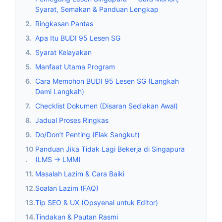
Syarat, Semakan & Panduan Lengkap
2.
Ringkasan Pantas
3.
Apa Itu BUDI 95 Lesen SG
4.
Syarat Kelayakan
5.
Manfaat Utama Program
6.
Cara Memohon BUDI 95 Lesen SG (Langkah
Demi Langkah)
7.
Checklist Dokumen (Disaran Sediakan Awal)
8.
Jadual Proses Ringkas
9.
Do/Don’t Penting (Elak Sangkut)
10
Panduan Jika Tidak Lagi Bekerja di Singapura
.
(LMS → LMM)
11.
Masalah Lazim & Cara Baiki
12.
Soalan Lazim (FAQ)
13.
Tip SEO & UX (Opsyenal untuk Editor)
14.
Tindakan & Pautan Rasmi