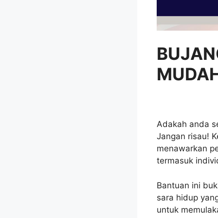
BUJAN
MUDAH
Adakah anda se
Jangan risau! K
menawarkan pel
termasuk indiv
Bantuan ini bu
sara hidup yan
untuk memulaka