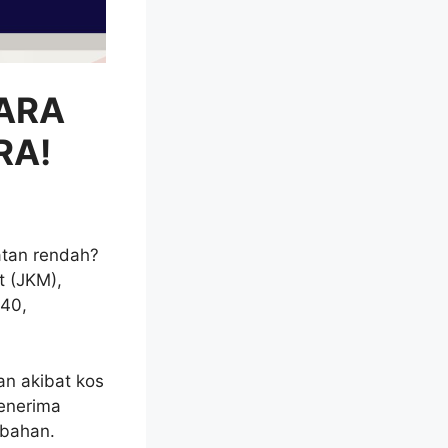
CARA
RA!
atan rendah?
t (JKM),
B40,
n akibat kos
penerima
mbahan.