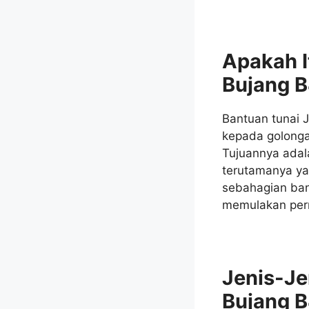
Apakah I
Bujang 
Bantuan tunai 
kepada golonga
Tujuannya adal
terutamanya ya
sebahagian ban
memulakan pern
Jenis-Je
Bujang 