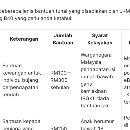
 beberapa jenis bantuan tunai yang disediakan oleh JKM
g B40 yang perlu anda ketahui:
Jumlah
Syarat
Keterangan
Bantuan
Kelayakan
Warganegara
Mo
Malaysia,
Bantuan
on
pendapatan isi
kewangan untuk
RM100 –
po
rumah bawah
individu bujang
RM300
eB
garis
berpendapatan
sebulan
at
kemiskinan
rendah.
JK
(PGK), tiada
te
bantuan lain.
Pe
Bantuan kepada
Anak berumur
di
penjaga yang
RM250
bawah 18