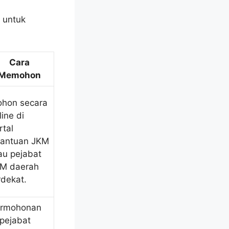
 untuk
Cara
Memohon
hon secara
line di
rtal
antuan JKM
au pejabat
M daerah
rdekat.
rmohonan
 pejabat