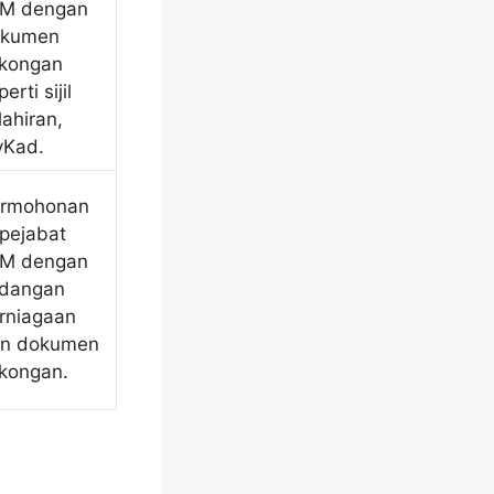
M dengan
okumen
kongan
erti sijil
lahiran,
Kad.
rmohonan
 pejabat
M dengan
dangan
rniagaan
n dokumen
kongan.