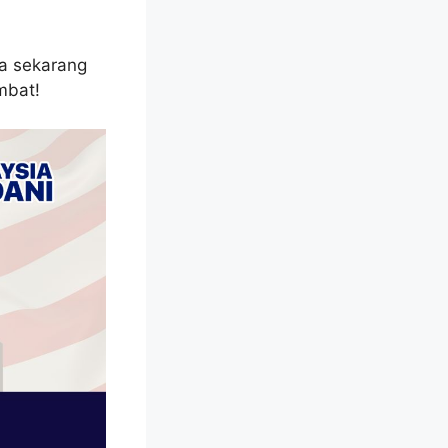
ca sekarang
mbat!