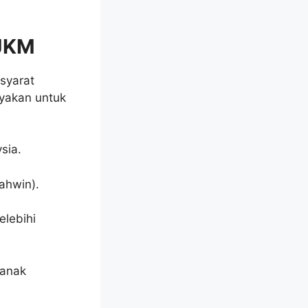
 JKM
syarat
ayakan untuk
sia.
ahwin).
elebihi
 anak