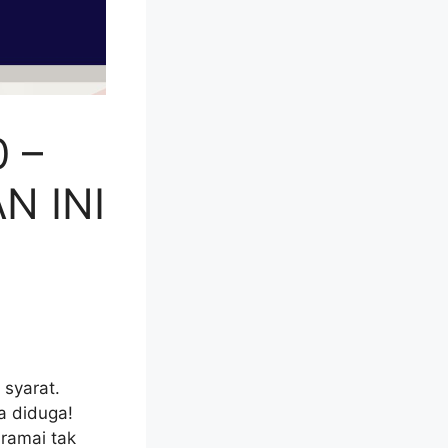
 –
N INI
syarat.
a diduga!
ramai tak