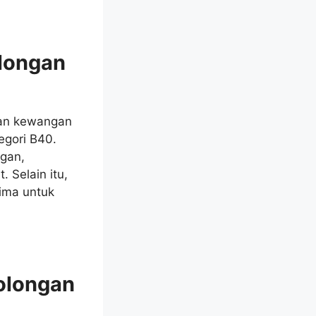
longan
gan kewangan
egori B40.
gan,
 Selain itu,
ima untuk
olongan