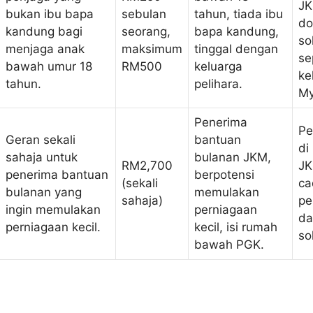
JK
bukan ibu bapa
sebulan
tahun, tiada ibu
d
kandung bagi
seorang,
bapa kandung,
so
menjaga anak
maksimum
tinggal dengan
sep
bawah umur 18
RM500
keluarga
ke
tahun.
pelihara.
My
Penerima
Pe
Geran sekali
bantuan
di
sahaja untuk
bulanan JKM,
RM2,700
JK
penerima bantuan
berpotensi
(sekali
ca
bulanan yang
memulakan
sahaja)
pe
ingin memulakan
perniagaan
da
perniagaan kecil.
kecil, isi rumah
so
bawah PGK.