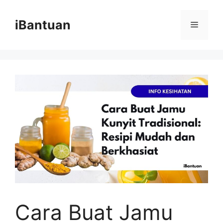
Skip
to
iBantuan
Menu
content
Cara Buat Jamu