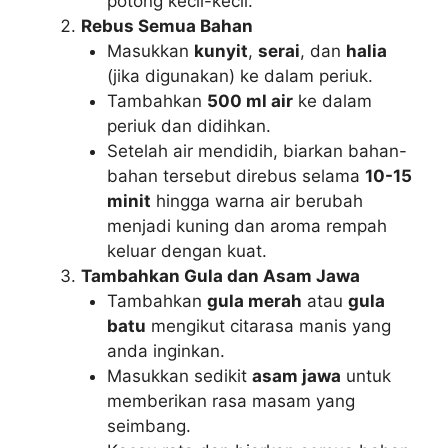
potong kecil-kecil.
Rebus Semua Bahan
Masukkan
kunyit
,
serai
, dan
halia
(jika digunakan) ke dalam periuk.
Tambahkan
500 ml air
ke dalam
periuk dan didihkan.
Setelah air mendidih, biarkan bahan-
bahan tersebut direbus selama
10-15
minit
hingga warna air berubah
menjadi kuning dan aroma rempah
keluar dengan kuat.
Tambahkan Gula dan Asam Jawa
Tambahkan
gula merah
atau
gula
batu
mengikut citarasa manis yang
anda inginkan.
Masukkan sedikit
asam jawa
untuk
memberikan rasa masam yang
seimbang.