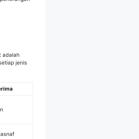
t adalah
etiap jenis
erima
in
 asnaf