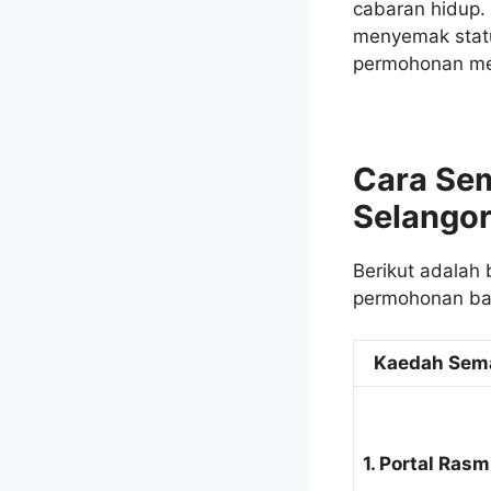
cabaran hidup. 
menyemak statu
permohonan mer
Cara Se
Selango
Berikut adalah
permohonan ban
Kaedah Sem
1. Portal Rasm