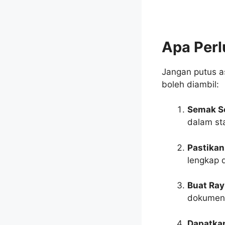
Apa Perl
Jangan putus a
boleh diambil:
Semak S
dalam st
Pastika
lengkap d
Buat Ra
dokumen
Dapatkan