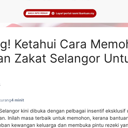
ng! Ketahui Cara Memo
an Zakat Selangor Unt
5
kurang
4 minit
elangor kini dibuka dengan pelbagai insentif eksklusif
n. Inilah masa terbaik untuk memohon, kerana bantua
ban kewangan keluarga dan membuka pintu rezeki yan