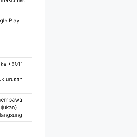
& maklumat
gle Play
 ke +6011-
uk urusan
 membawa
ujukan)
 langsung