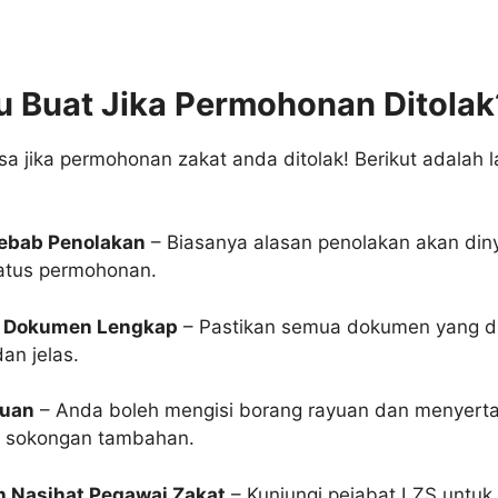
u Buat Jika Permohonan Ditolak
sa jika permohonan zakat anda ditolak! Berikut adalah 
ebab Penolakan
– Biasanya alasan penolakan akan din
atus permohonan.
n Dokumen Lengkap
– Pastikan semua dokumen yang d
an jelas.
yuan
– Anda boleh mengisi borang rayuan dan menyert
 sokongan tambahan.
 Nasihat Pegawai Zakat
– Kunjungi pejabat LZS untuk