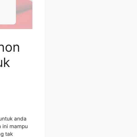
hon
uk
 untuk anda
n ini mampu
g tak