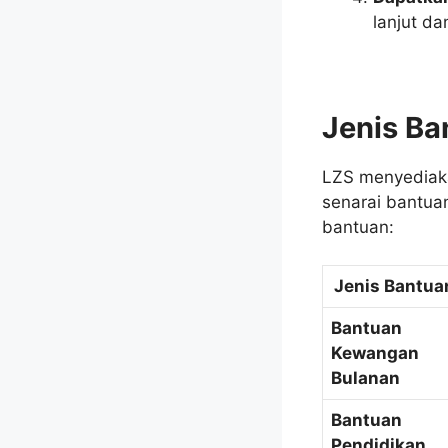
lanjut d
Jenis Ba
LZS menyediaka
senarai bantua
bantuan:
Jenis Bantua
Bantuan
Kewangan
Bulanan
Bantuan
Pendidikan