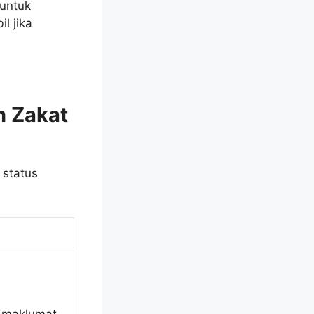
 untuk
l jika
n Zakat
 status