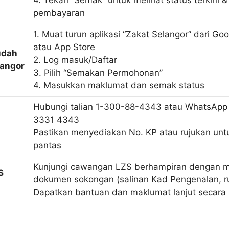
4. Tekan “Semak” untuk melihat status terkini 
pembayaran
1. Muat turun aplikasi “Zakat Selangor” dari Goo
atau App Store
udah
2. Log masuk/Daftar
langor
3. Pilih “Semakan Permohonan”
4. Masukkan maklumat dan semak status
Hubungi talian 1-300-88-4343 atau WhatsApp
3331 4343
Pastikan menyediakan No. KP atau rujukan unt
pantas
Kunjungi cawangan LZS berhampiran dengan
S
dokumen sokongan (salinan Kad Pengenalan, r
Dapatkan bantuan dan maklumat lanjut secara