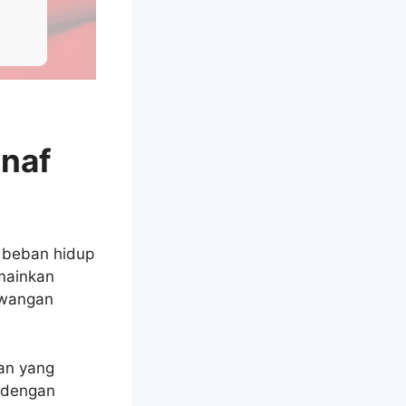
snaf
n beban hidup
mainkan
ewangan
an yang
 dengan