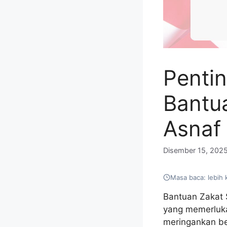
Penti
Bantu
Asnaf
Disember 15, 202
Masa baca: lebih 
Bantuan Zakat S
yang memerluka
meringankan be