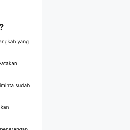
?
langkah yang
yatakan
iminta sudah
akan
 penerangan