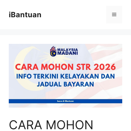
Skip
to
iBantuan
Menu
content
CARA MOHON