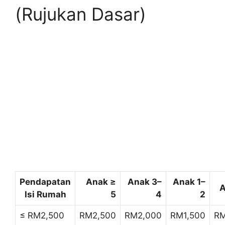
(Rujukan Dasar)
Pendapatan
Anak ≥
Anak 3–
Anak 1–
A
Isi Rumah
5
4
2
≤ RM2,500
RM2,500
RM2,000
RM1,500
RM