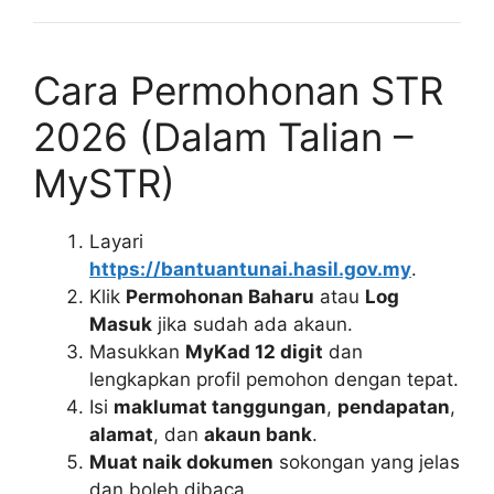
Cara Permohonan STR
2026 (Dalam Talian –
MySTR)
Layari
https://bantuantunai.hasil.gov.my
.
Klik
Permohonan Baharu
atau
Log
Masuk
jika sudah ada akaun.
Masukkan
MyKad 12 digit
dan
lengkapkan profil pemohon dengan tepat.
Isi
maklumat tanggungan
,
pendapatan
,
alamat
, dan
akaun bank
.
Muat naik dokumen
sokongan yang jelas
dan boleh dibaca.