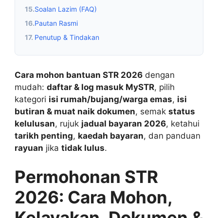
15.
Soalan Lazim (FAQ)
16.
Pautan Rasmi
17.
Penutup & Tindakan
Cara mohon bantuan STR 2026
dengan
mudah:
daftar & log masuk MySTR
, pilih
kategori
isi rumah/bujang/warga emas
,
isi
butiran & muat naik dokumen
, semak
status
kelulusan
, rujuk
jadual bayaran 2026
, ketahui
tarikh penting
,
kaedah bayaran
, dan panduan
rayuan
jika
tidak lulus
.
Permohonan STR
2026: Cara Mohon,
Kelayakan, Dokumen &