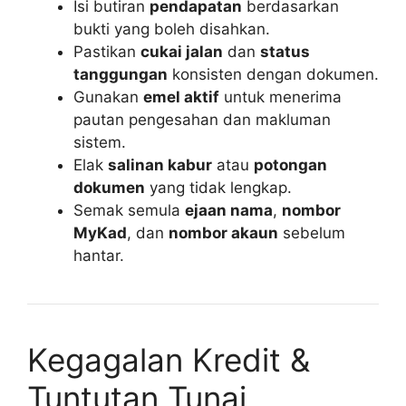
Isi butiran
pendapatan
berdasarkan
bukti yang boleh disahkan.
Pastikan
cukai jalan
dan
status
tanggungan
konsisten dengan dokumen.
Gunakan
emel aktif
untuk menerima
pautan pengesahan dan makluman
sistem.
Elak
salinan kabur
atau
potongan
dokumen
yang tidak lengkap.
Semak semula
ejaan nama
,
nombor
MyKad
, dan
nombor akaun
sebelum
hantar.
Kegagalan Kredit &
Tuntutan Tunai