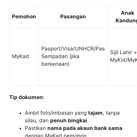
Anak
Pemohon
Pasangan
Kandun
Pasport/Visa/UNHCR/Pas
Sijil Lahir +
MyKad
Sempadan (jika
MyKid/My
berkenaan)
Tip dokumen:
Ambil foto/imbasan yang
tajam
, tanpa
silau, dan
penuh bingkai
.
Pastikan
nama pada akaun bank sama
dengan MyKad pemohon.