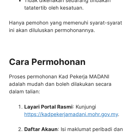
Tidak dikenakan sebarang tindakan
tatatertib oleh kesatuan.
Hanya pemohon yang memenuhi syarat-syarat
ini akan diluluskan permohonannya.
Cara Permohonan
Proses permohonan Kad Pekerja MADANI
adalah mudah dan boleh dilakukan secara
dalam talian:
Layari Portal Rasmi
:
Kunjungi
https://kadpekerjamadani.mohr.gov.my
.
Daftar Akaun
:
Isi maklumat peribadi dan