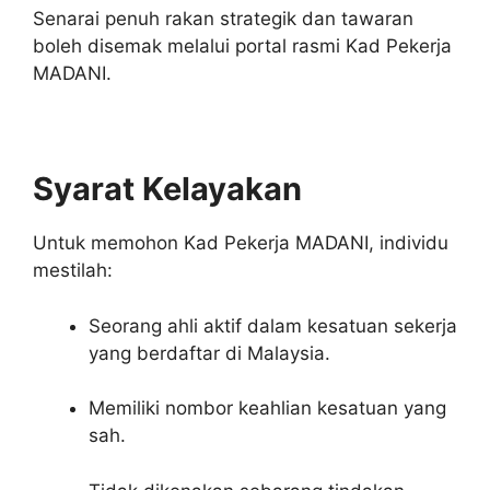
Senarai penuh rakan strategik dan tawaran
boleh disemak melalui portal rasmi Kad Pekerja
MADANI.
Syarat Kelayakan
Untuk memohon Kad Pekerja MADANI, individu
mestilah:
Seorang ahli aktif dalam kesatuan sekerja
yang berdaftar di Malaysia.
Memiliki nombor keahlian kesatuan yang
sah.