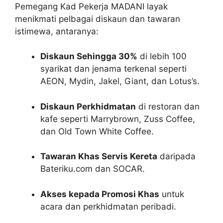
Pemegang Kad Pekerja MADANI layak
menikmati pelbagai diskaun dan tawaran
istimewa, antaranya:
Diskaun Sehingga 30%
di lebih 100
syarikat dan jenama terkenal seperti
AEON, Mydin, Jakel, Giant, dan Lotus’s.
Diskaun Perkhidmatan
di restoran dan
kafe seperti Marrybrown, Zuss Coffee,
dan Old Town White Coffee.
Tawaran Khas Servis Kereta
daripada
Bateriku.com dan SOCAR.
Akses kepada Promosi Khas
untuk
acara dan perkhidmatan peribadi.