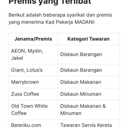
Premis yang Terlibat
Berikut adalah beberapa syarikat dan premis
yang menerima Kad Pekerja MADANI:
Jenama/Premis
Kategori Tawaran
AEON, Mydin,
Diskaun Barangan
Jakel
Giant, Lotus’s
Diskaun Barangan
Marrybrown
Diskaun Makanan
Zuss Coffee
Diskaun Minuman
Old Town White
Diskaun Makanan &
Coffee
Minuman
Bateriku.com
Tawaran Servis Kereta