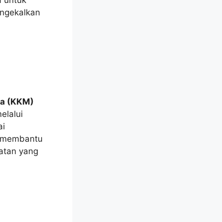
ngekalkan
ia (KKM)
elalui
ai
s membantu
atan yang