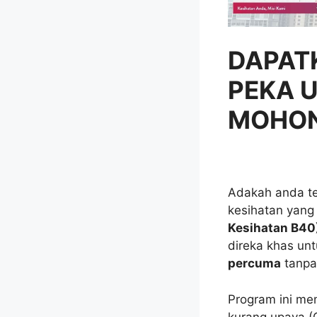
DAPAT
PEKA 
MOHON 
Adakah anda te
kesihatan yang
Kesihatan B40
direka khas u
percuma
tanpa
Program ini m
kurang upaya (O