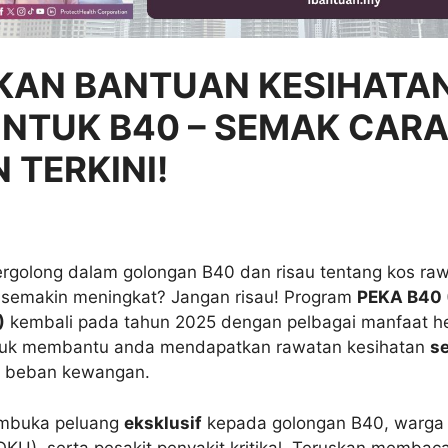
KAN BANTUAN KESIHATA
UNTUK B40 – SEMAK CAR
TERKINI!
rgolong dalam golongan B40 dan risau tentang kos ra
 semakin meningkat? Jangan risau! Program
PEKA B40 
)
kembali pada tahun 2025 dengan pelbagai manfaat h
ntuk membantu anda mendapatkan rawatan kesihatan
s
 beban kewangan.
embuka peluang
eksklusif
kepada golongan B40, warga
KU), serta pesakit penyakit kritikal. Teruskan membac