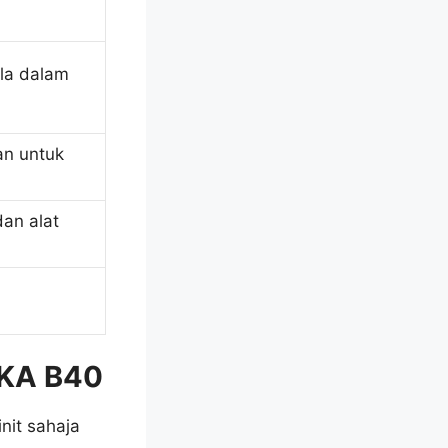
ula dalam
an untuk
dan alat
EKA B40
nit sahaja