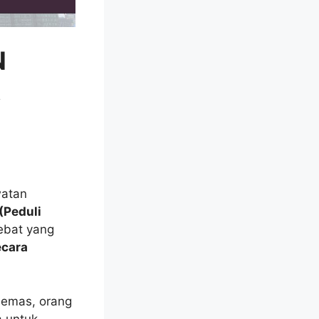
N
A
watan
(Peduli
ebat yang
ecara
 emas, orang
a untuk