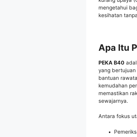
mengetahui ba
kesihatan tanpa
Apa Itu
PEKA B40
adal
yang bertujuan
bantuan rawata
kemudahan peme
memastikan rak
sewajarnya.
Antara fokus u
Pemeriks