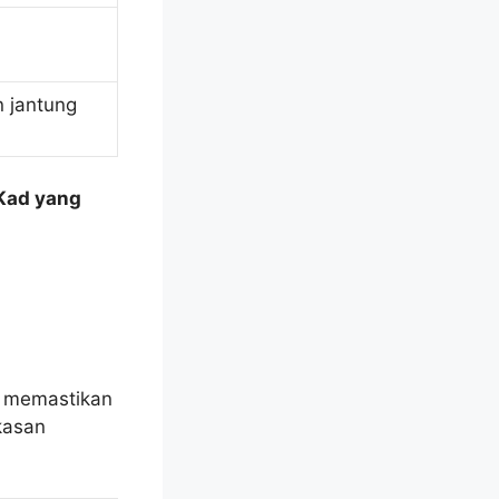
n jantung
ad yang
k memastikan
kasan