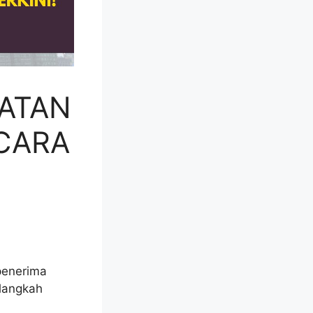
ATAN
 CARA
penerima
-langkah