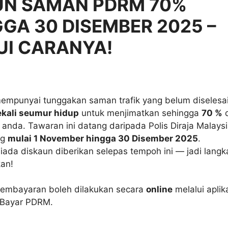
UN SAMAN PDRM 70%
GA 30 DISEMBER 2025 –
UI CARANYA!
mpunyai tunggakan saman trafik yang belum diselesai
ekali seumur hidup
untuk menjimatkan sehingga
70 %
d
anda. Tawaran ini datang daripada Polis Diraja Malays
ng
mulai 1 November hingga 30 Disember 2025
.
ada diskaun diberikan selepas tempoh ini — jadi langk
kan!
embayaran boleh dilakukan secara
online
melalui aplik
yBayar PDRM.