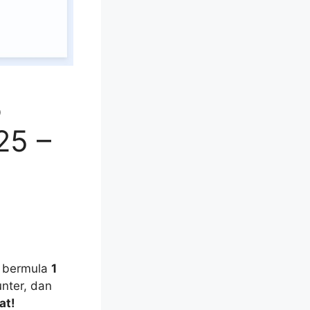
%
25 –
bermula
1
unter, dan
at!