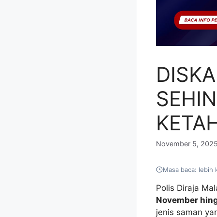
DISK
SEHIN
KETAH
November 5, 202
Masa baca: lebih 
Polis Diraja M
November hin
jenis saman ya