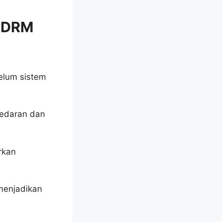
 PDRM
elum sistem
edaran dan
rkan
enjadikan