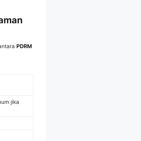
Saman
antara
PDRM
um jika