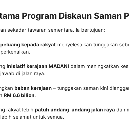
Utama Program Diskaun Saman
kan sekadar tawaran sementara. Ia bertujuan:
i
peluang kepada rakyat
menyelesaikan tunggakan seb
iperkenalkan.
ong
inisiatif kerajaan MADANI
dalam meningkatkan kes
awab di jalan raya.
ngkan
beban kerajaan
– tunggakan saman kini diangga
ah
RM 6.6 bilion
.
g rakyat lebih
patuh undang-undang jalan raya
dan m
 lebih selamat untuk semua.