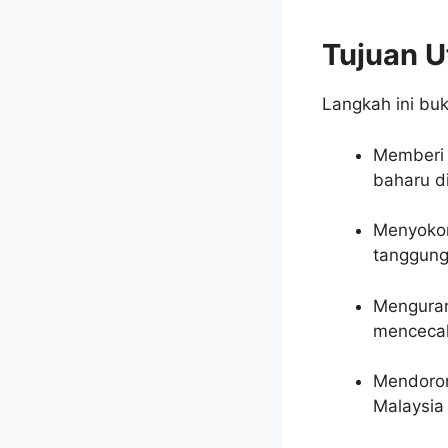
Tujuan 
Langkah ini bu
Member
baharu d
Menyok
tanggungj
Mengura
mencec
Mendoron
Malaysia