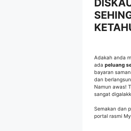
DISKA
SEHING
KETAH
Adakah anda me
ada
peluang s
bayaran saman 
dan berlangsu
Namun awas! Ti
sangat digalak
Semakan dan p
portal rasmi M