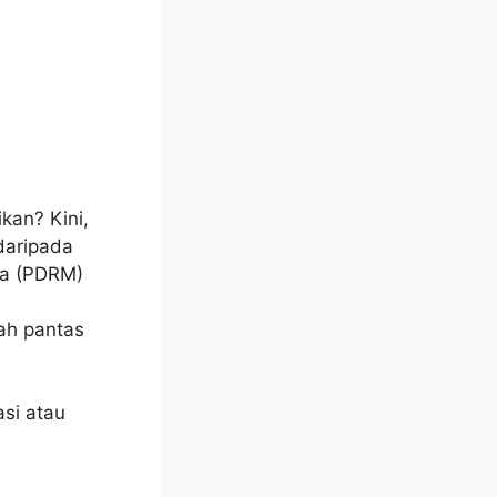
kan? Kini,
aripada
ia (PDRM)
ah pantas
asi atau