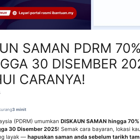
AUN SAMAN PDRM 70
GGA 30 DISEMBER 20
UI CARANYA!
5
kurang
3 minit
alaysia (PDRM) umumkan
DISKAUN SAMAN hingga 70%
gga 30 Disember 2025
! Semak cara bayaran, lokasi ka
ng layak —
hapuskan saman anda sebelum tarikh tam