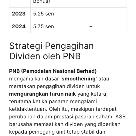
bonus)
2023
5.25 sen
–
2024
5.75 sen
–
Strategi Pengagihan
Dividen oleh PNB
PNB (Pemodalan Nasional Berhad)
mengamalkan dasar
‘smoothening’
atau
meratakan pengagihan dividen untuk
mengurangkan turun naik
yang ketara,
terutama ketika pasaran mengalami
ketidaktentuan. Oleh itu, meskipun terdapat
perubahan dalam prestasi pasaran saham, ASB
berusaha memastikan dividen yang diberikan
kepada pemegang unit tetap stabil dan