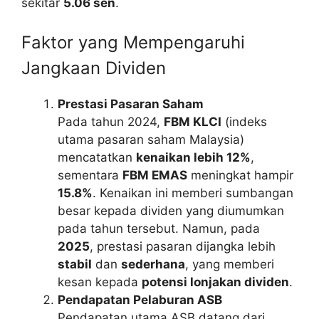
sekitar
5.06 sen
.
Faktor yang Mempengaruhi
Jangkaan Dividen
Prestasi Pasaran Saham
Pada tahun 2024,
FBM KLCI
(indeks
utama pasaran saham Malaysia)
mencatatkan
kenaikan lebih 12%
,
sementara
FBM EMAS
meningkat hampir
15.8%
. Kenaikan ini memberi sumbangan
besar kepada dividen yang diumumkan
pada tahun tersebut. Namun, pada
2025
, prestasi pasaran dijangka lebih
stabil
dan
sederhana
, yang memberi
kesan kepada
potensi lonjakan dividen
.
Pendapatan Pelaburan ASB
Pendapatan utama ASB datang dari