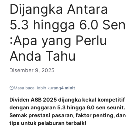
Dijangka Antara
5.3 hingga 6.0 Sen
:Apa yang Perlu
Anda Tahu
Disember 9, 2025
Masa baca: lebih kurang
4 minit
Dividen ASB 2025 dijangka kekal kompetitif
dengan anggaran 5.3 hingga 6.0 sen seunit.
Semak prestasi pasaran, faktor penting, dan
tips untuk pelaburan terbaik!