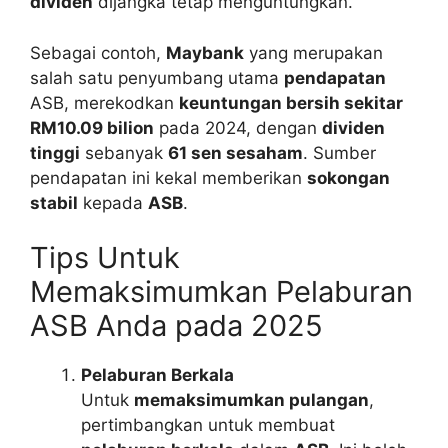
dividen
dijangka tetap menguntungkan.
Sebagai contoh,
Maybank
yang merupakan
salah satu penyumbang utama
pendapatan
ASB, merekodkan
keuntungan bersih sekitar
RM10.09 bilion
pada 2024, dengan
dividen
tinggi
sebanyak
61 sen sesaham
. Sumber
pendapatan ini kekal memberikan
sokongan
stabil
kepada
ASB
.
Tips Untuk
Memaksimumkan Pelaburan
ASB Anda pada 2025
Pelaburan Berkala
Untuk
memaksimumkan pulangan
,
pertimbangkan untuk membuat