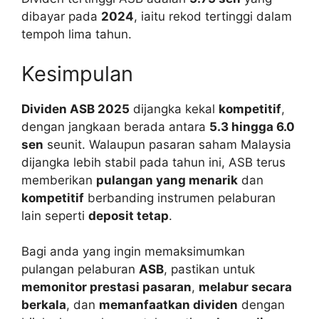
dibayar pada
2024
, iaitu rekod tertinggi dalam
tempoh lima tahun.
Kesimpulan
Dividen ASB 2025
dijangka kekal
kompetitif
,
dengan jangkaan berada antara
5.3 hingga 6.0
sen
seunit. Walaupun pasaran saham Malaysia
dijangka lebih stabil pada tahun ini, ASB terus
memberikan
pulangan yang menarik
dan
kompetitif
berbanding instrumen pelaburan
lain seperti
deposit tetap
.
Bagi anda yang ingin memaksimumkan
pulangan pelaburan
ASB
, pastikan untuk
memonitor prestasi pasaran
,
melabur secara
berkala
, dan
memanfaatkan dividen
dengan