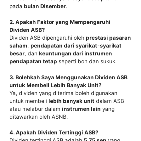
pada
bulan Disember
.
2. Apakah Faktor yang Mempengaruhi
Dividen ASB?
Dividen ASB dipengaruhi oleh
prestasi pasaran
saham
,
pendapatan dari syarikat-syarikat
besar
, dan
keuntungan dari instrumen
pendapatan tetap
seperti bon dan sukuk.
3. Bolehkah Saya Menggunakan Dividen ASB
untuk Membeli Lebih Banyak Unit?
Ya, dividen yang diterima boleh digunakan
untuk membeli
lebih banyak unit
dalam ASB
atau melabur dalam
instrumen lain
yang
ditawarkan oleh ASNB.
4. Apakah Dividen Tertinggi ASB?
Dividen tertinggi ASB adalah
5.75 sen
yang