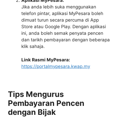
Aplikasi MyPesara:
Jika anda lebih suka menggunakan
telefon pintar, aplikasi MyPesara boleh
dimuat turun secara percuma di App
Store atau Google Play. Dengan aplikasi
ini, anda boleh semak penyata pencen
dan tarikh pembayaran dengan beberapa
klik sahaja.
Link Rasmi MyPesara:
https://portalmypesara.kwap.my
Tips Mengurus
Pembayaran Pencen
dengan Bijak