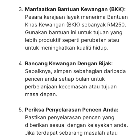
Manfaatkan Bantuan Kewangan (BKK):
Pesara kerajaan layak menerima Bantuan
Khas Kewangan (BKK) sebanyak RM250.
Gunakan bantuan ini untuk tujuan yang
lebih produktif seperti perubatan atau
untuk meningkatkan kualiti hidup.
Rancang Kewangan Dengan Bijak:
Sebaiknya, simpan sebahagian daripada
pencen anda setiap bulan untuk
perbelanjaan kecemasan atau tujuan
masa depan.
Periksa Penyelarasan Pencen Anda:
Pastikan penyelarasan pencen yang
diberikan sesuai dengan kelayakan anda.
Jika terdapat sebarang masalah atau