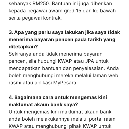
sebanyak RM250. Bantuan ini juga diberikan
kepada pegawai awam gred 15 dan ke bawah
serta pegawai kontrak.
3. Apa yang perlu saya lakukan jika saya tidak
menerima bayaran pencen pada tarikh yang
ditetapkan?
Sekiranya anda tidak menerima bayaran
pencen, sila hubungi KWAP atau JPA untuk
mendapatkan bantuan dan penyelesaian. Anda
boleh menghubungi mereka melalui laman web
rasmi atau aplikasi MyPesara.
4. Bagaimana cara untuk mengemas kini
maklumat akaun bank saya?
Untuk mengemas kini maklumat akaun bank,
anda boleh melakukannya melalui portal rasmi
KWAP atau menghubungi pihak KWAP untuk