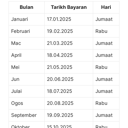
Bulan
Tarikh Bayaran
Hari
Januari
17.01.2025
Jumaat
Februari
19.02.2025
Rabu
Mac
21.03.2025
Jumaat
April
18.04.2025
Jumaat
Mei
21.05.2025
Rabu
Jun
20.06.2025
Jumaat
Julai
18.07.2025
Jumaat
Ogos
20.08.2025
Rabu
September
19.09.2025
Jumaat
Oktober
15.10.2025
Rabu