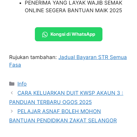
PENERIMA YANG LAYAK WAJIB SEMAK
ONLINE SEGERA BANTUAN MAIK 2025
Kongsi di WhatsApp
Rujukan tambahan:
Jadual Bayaran STR Semua
Fasa
Categories
Info
CARA KELUARKAN DUIT KWSP AKAUN 3 :
PANDUAN TERBARU OGOS 2025
PELAJAR ASNAF BOLEH MOHON
BANTUAN PENDIDIKAN ZAKAT SELANGOR