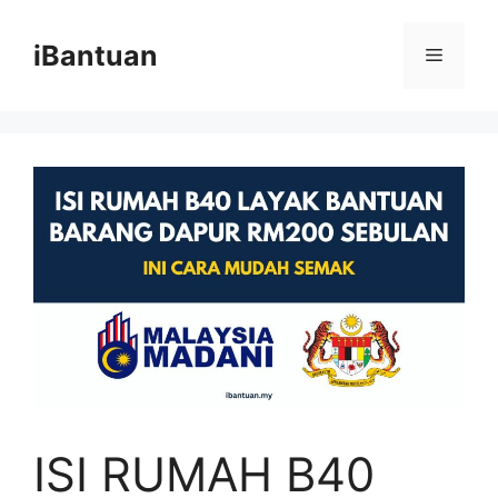
Skip
to
iBantuan
Menu
content
ISI RUMAH B40