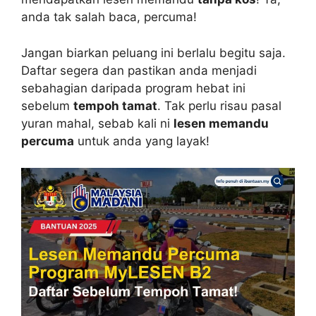
anda tak salah baca, percuma!
Jangan biarkan peluang ini berlalu begitu saja.
Daftar segera dan pastikan anda menjadi
sebahagian daripada program hebat ini
sebelum
tempoh tamat
. Tak perlu risau pasal
yuran mahal, sebab kali ni
lesen memandu
percuma
untuk anda yang layak!