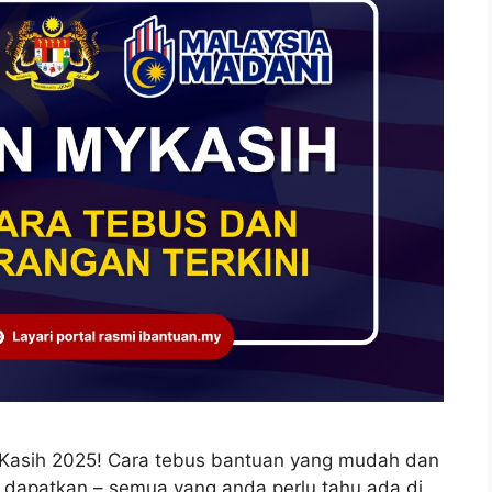
MyKasih 2025! Cara tebus bantuan yang mudah dan
a dapatkan – semua yang anda perlu tahu ada di