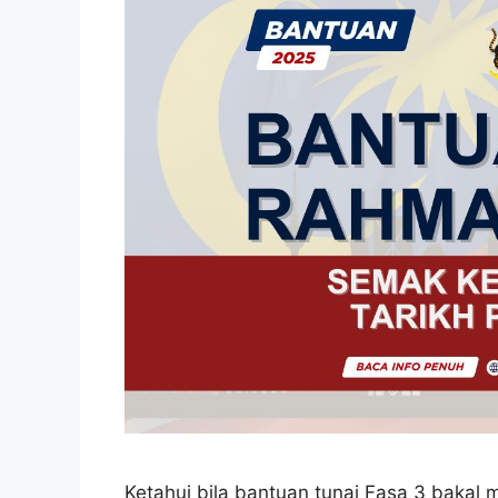
Ketahui bila bantuan tunai Fasa 3 baka