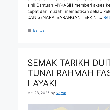
sini! Bantuan MYKASIH memberi akses ke
cepat dan mudah, memastikan setiap ke
DAN SENARAI BARANGAN TERKINI …
Re
Categories
Bantuan
SEMAK TARIKH DU
TUNAI RAHMAH FAS
LAYAK!
Mei 28, 2025
by
Najwa