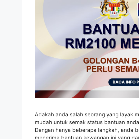
Adakah anda salah seorang yang layak 
mudah untuk semak status bantuan and
Dengan hanya beberapa langkah, anda b
menerima bantuan kewangan ini yang d