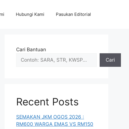
mi
Hubungi Kami
Pasukan Editorial
Cari Bantuan
Cari
Recent Posts
SEMAKAN JKM OGOS 2026 :
RM600 WARGA EMAS VS RM150