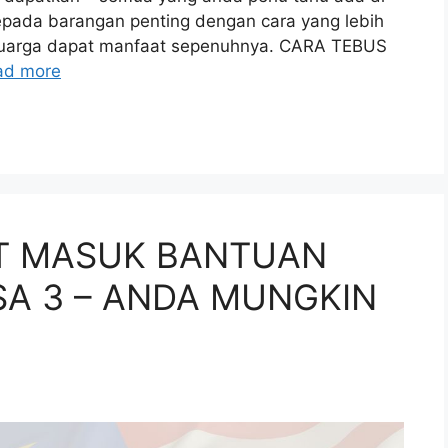
pada barangan penting dengan cara yang lebih
luarga dapat manfaat sepenuhnya. CARA TEBUS
ad more
IT MASUK BANTUAN
A 3 – ANDA MUNGKIN