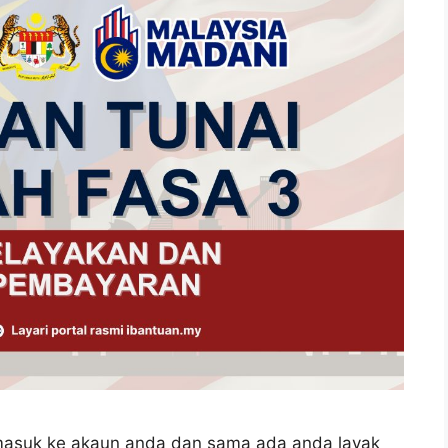
l masuk ke akaun anda dan sama ada anda layak