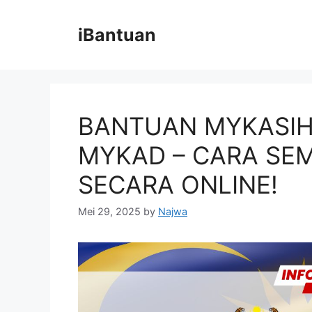
Skip
to
iBantuan
content
BANTUAN MYKASIH
MYKAD – CARA SE
SECARA ONLINE!
Mei 29, 2025
by
Najwa