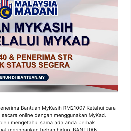
menerima Bantuan MyKasih RM2100? Ketahui cara
a secara online dengan menggunakan MyKad.
oleh mengetahui sama ada anda berhak
apat meringankan beban hidup. BANTUAN