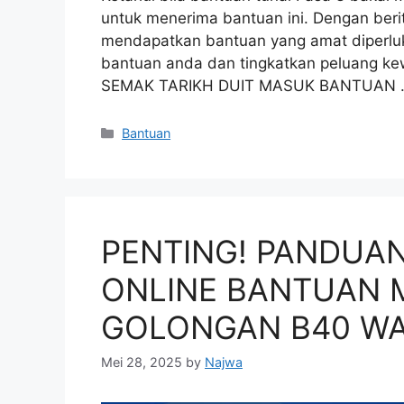
untuk menerima bantuan ini. Dengan berit
mendapatkan bantuan yang amat diperluk
bantuan anda dan tingkatkan peluang k
SEMAK TARIKH DUIT MASUK BANTUAN
Categories
Bantuan
PENTING! PANDUA
ONLINE BANTUAN 
GOLONGAN B40 WA
Mei 28, 2025
by
Najwa