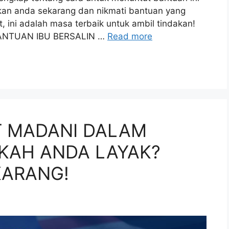
an anda sekarang dan nikmati bantuan yang
 ini adalah masa terbaik untuk ambil tindakan!
ANTUAN IBU BERSALIN …
Read more
 MADANI DALAM
KAH ANDA LAYAK?
KARANG!