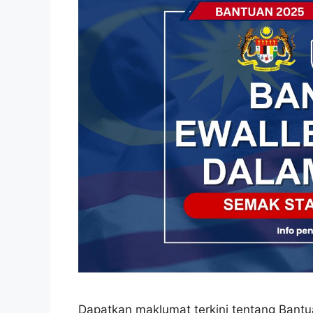
Dapatkan maklumat terkini tentang Bant