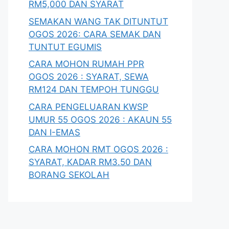
RM5,000 DAN SYARAT
SEMAKAN WANG TAK DITUNTUT
OGOS 2026: CARA SEMAK DAN
TUNTUT EGUMIS
CARA MOHON RUMAH PPR
OGOS 2026 : SYARAT, SEWA
RM124 DAN TEMPOH TUNGGU
CARA PENGELUARAN KWSP
UMUR 55 OGOS 2026 : AKAUN 55
DAN I-EMAS
CARA MOHON RMT OGOS 2026 :
SYARAT, KADAR RM3.50 DAN
BORANG SEKOLAH