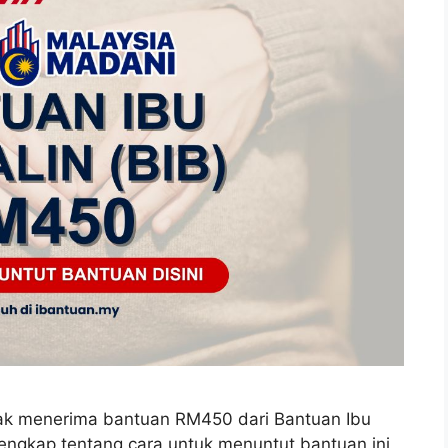
hak menerima bantuan RM450 dari Bantuan Ibu
lengkap tentang cara untuk menuntut bantuan ini