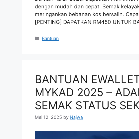
dengan mudah dan cepat. Semak kelayak
meringankan bebanan kos bersalin. Cepat,
[PENTING] DAPATKAN RM450 UNTUK B
Categories
Bantuan
BANTUAN EWALLET
MYKAD 2025 – ADA
SEMAK STATUS SE
Mei 12, 2025
by
Najwa