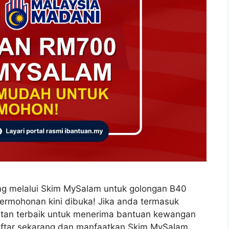
g melalui Skim MySalam untuk golongan B40
rmohonan kini dibuka! Jika anda termasuk
atan terbaik untuk menerima bantuan kewangan
aftar sekarang dan manfaatkan Skim MySalam