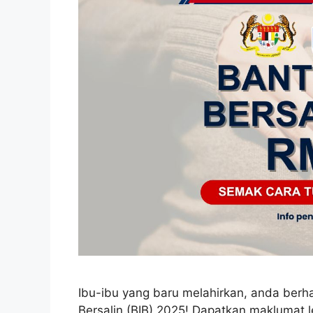
Ibu-ibu yang baru melahirkan, anda ber
Bersalin (BIB) 2025! Dapatkan maklumat 